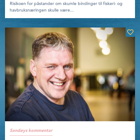
Risikoen for påstander om skumle bindinger til fiskeri- og
havbruksnærin­gen skulle være...
Sandøys kommentar