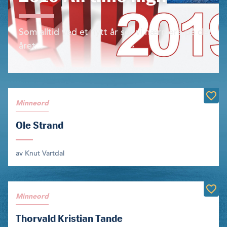
Som alltid ved et nytt år ser vi nærmere på det
året...
Minneord
Ole Strand
av Knut Vartdal
Minneord
Thorvald Kristian Tande