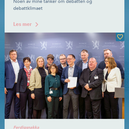
Noen av mine tanker om debatten og
debattklimaet
Les mer
Ferdigsnakka