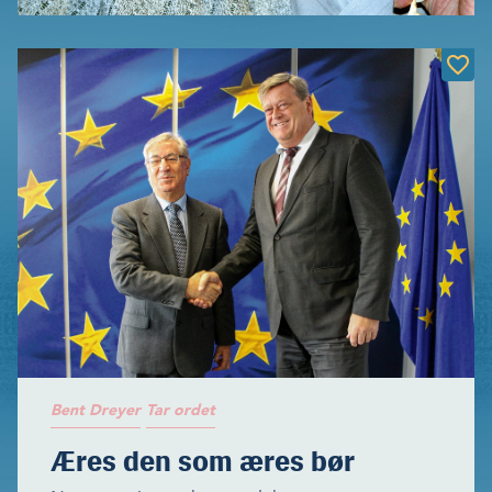
Bent Dreyer
Tar ordet
Æres den som æres bør