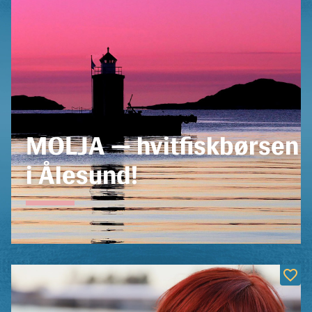
MOLJA — hvitfiskbørsen
i Ålesund!