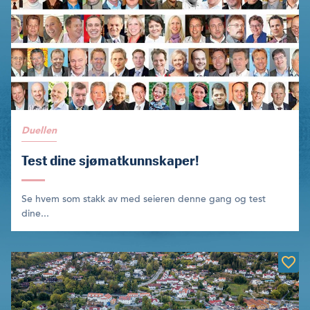
Duellen
Test dine sjømatkunnskaper!
Se hvem som stakk av med seieren denne gang og test
dine...