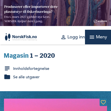
Skip
to
content
perm_identity
menu
Logg inn
Meny
Magasin
1 – 2020
Innholdsfortegnelse
Se alle utgaver