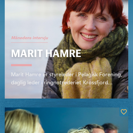
Månedens intervju
MARIT HAMRE
Marit Hamre er styreleder i Pelagisk Forening,
daglig leder i ringnotrederiet Krossfjord...