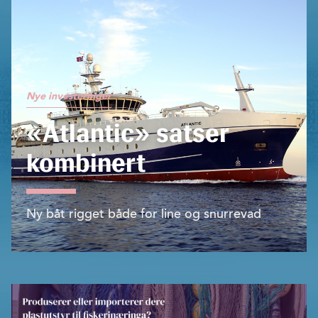
Nye investeringer
«Atlantic» satser
kombinert
Ny båt rigget både for line og snurrevad