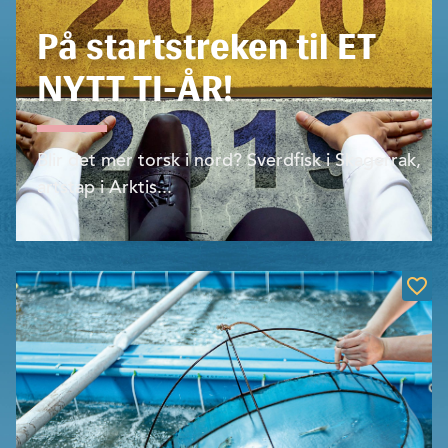
På startstreken til ET
NYTT TI-ÅR!
Blir det mer torsk i nord? Sverdfisk i Skagerrak,
artstap i Arktis...