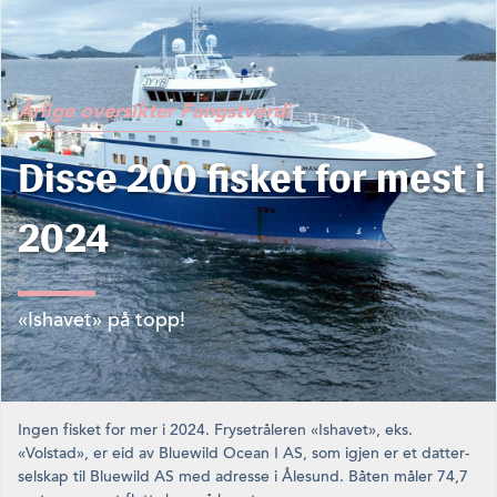
Årlige oversikter
Fangstverdi
Disse 200 fisket for mest i
2024
«Ishavet» på topp!
Ingen fisket for mer i 2024. Frysetråleren «Ishavet», eks.
«Volstad», er eid av Bluewild Ocean I AS, som igjen er et datter­
selskap til Bluewild AS med adresse i Ålesund. Båten måler 74,7