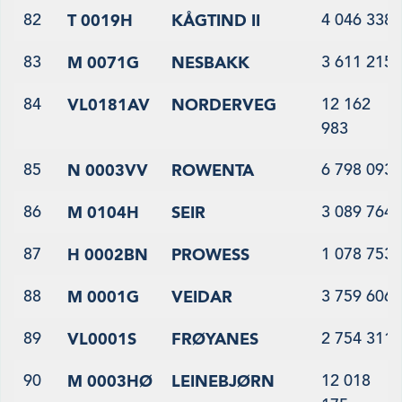
82
4 046 338
T 0019H
KÅGTIND II
83
3 611 215
M 0071G
NESBAKK
84
12 162
VL0181AV
NORDERVEG
983
85
6 798 093
N 0003VV
ROWENTA
86
3 089 764
M 0104H
SEIR
87
1 078 753
H 0002BN
PROWESS
88
3 759 606
M 0001G
VEIDAR
89
2 754 311
VL0001S
FRØYANES
90
12 018
M 0003HØ
LEINEBJØRN