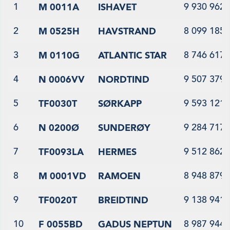
1
9 930 962
M 0011A
ISHAVET
2
8 099 185
M 0525H
HAVSTRAND
3
8 746 617
M 0110G
ATLANTIC STAR
4
9 507 379
N 0006VV
NORDTIND
5
9 593 121
TF0030T
SØRKAPP
6
9 284 717
N 0200Ø
SUNDERØY
7
9 512 862
TF0093LA
HERMES
8
8 948 879
M 0001VD
RAMOEN
9
9 138 941
TF0020T
BREIDTIND
10
8 987 944
F 0055BD
GADUS NEPTUN