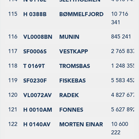
115
10 716
H 0388B
BØMMELFJORD
341
116
845 241
VL0008BN
MUNIN
117
2 765 837
SF0006S
VESTKAPP
118
1 248 355
T 0169T
TROMSBAS
119
5 583 452
SF0230F
FISKEBAS
120
4 827 677
VL0072AV
RADEK
121
5 627 892
H 0010AM
FONNES
122
10 600
H 0140AV
MORTEN EINAR
222