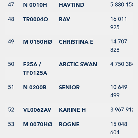
47
5 880 158
N 0010H
HAVTIND
48
16 011
TR0004O
RAV
925
49
14 707
M 0150HØ
CHRISTINA E
828
50
4 750 384
F25A /
ARCTIC SWAN
TF0125A
51
10 649
N 0200B
SENIOR
499
52
3 967 912
VL0062AV
KARINE H
53
15 048
M 0070HØ
ROGNE
604