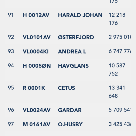
175
91
12 218
H 0012AV
HARALD JOHAN
176
92
2 975 010
VL0101AV
ØSTERFJORD
93
6 747 776
VL0004KI
ANDREA L
94
10 587
H 0005ØN
HAVGLANS
752
95
13 341
R 0001K
CETUS
648
96
5 709 541
VL0024AV
GARDAR
97
3 425 436
M 0161AV
O.HUSBY