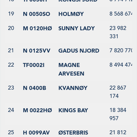
19
8 568 674
N 0050SO
HOLMØY
20
23 982
M 0120HØ
SUNNY LADY
331
21
7 820 770
N 0125VV
GADUS NJORD
22
8 494 474
TF0002I
MAGNE
ARVESEN
23
22 867
N 0400B
KVANNØY
174
24
18 384
M 0022HØ
KINGS BAY
957
25
21 812
H 0099AV
ØSTERBRIS