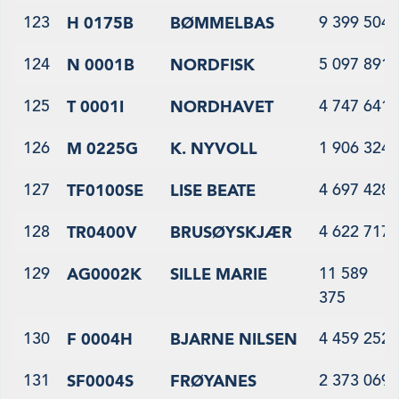
123
9 399 504
H 0175B
BØMMELBAS
124
5 097 891
N 0001B
NORDFISK
125
4 747 641
T 0001I
NORDHAVET
126
1 906 324
M 0225G
K. NYVOLL
127
4 697 428
TF0100SE
LISE BEATE
128
4 622 717
TR0400V
BRUSØYSKJÆR
129
11 589
AG0002K
SILLE MARIE
375
130
4 459 252
F 0004H
BJARNE NILSEN
131
2 373 069
SF0004S
FRØYANES