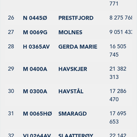
771
26
8 275 768
N 0445Ø
PRESTFJORD
27
9 051 433
M 0069G
MOLNES
28
16 505
H 0365AV
GERDA MARIE
745
29
21 382
M 0400A
HAVSKJER
313
30
17 286
M 0300A
HAVSTÅL
470
31
17 695
M 0065HØ
SMARAGD
653
32
22 142
VL0264AV
SLAATTERØY