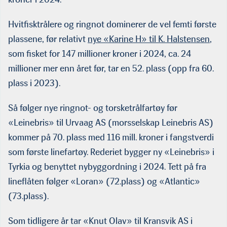
Hvitfisktrålere og ringnot dominerer de vel femti første
plassene, før relativt
nye «Karine H» til K. Halstensen
,
som fisket for 147 millioner kroner i 2024, ca. 24
millioner mer enn året før, tar en 52. plass (opp fra 60.
plass i 2023).
Så følger nye ringnot- og torsketrålfartøy før
«Leinebris» til Urvaag AS (morsselskap Leinebris AS)
kommer på 70. plass med 116 mill. kroner i fangstverdi
som første linefartøy. Rederiet bygger ny «Leinebris» i
Tyrkia og benyttet nybyggordning i 2024. Tett på fra
lineflåten følger «Loran» (72.plass) og «Atlantic»
(73.plass).
Som tidligere år tar «Knut Olav» til Kransvik AS i