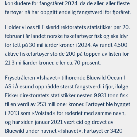
konkludere for fangståret 2024, da de aller, aller fleste
fartøyer nå har oppgitt endelig fangstverdi for fjoråret.
Holder vi oss til Fiskeridirektoratets statistikker per 20.
februar i år landet norske fiskefartøyer fisk og skalldyr
for tett på 30 milliarder kroner i 2024. Av rundt 4.500
aktive fiskefartøyer sto de 200 på toppen av listen for
21,3 milliarder kroner, eller ca. 70 prosent.
Frysetråleren «Ishavet» tilhørende Bluewild Ocean I
AS i Ålesund oppnådde størst fangstverdi i fjor, ifølge
Fiskeridirektoratets statistikker nesten 9.931 tonn fisk
til en verdi av 253 millioner kroner. Fartøyet ble bygget
i 2013 som «Volstad» for rederiet med samme navn,
og har siden januar 2021 vært eid og drevet av
Bluewild under navnet «Ishavet». Fartøyet er 3420