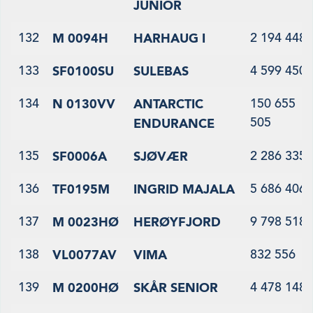
JUNIOR
132
2 194 448
M 0094H
HARHAUG I
133
4 599 450
SF0100SU
SULEBAS
134
150 655
N 0130VV
ANTARCTIC
505
ENDURANCE
135
2 286 335
SF0006A
SJØVÆR
136
5 686 406
TF0195M
INGRID MAJALA
137
9 798 518
M 0023HØ
HERØYFJORD
138
832 556
VL0077AV
VIMA
139
4 478 148
M 0200HØ
SKÅR SENIOR