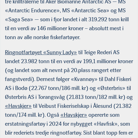
tre krilltrålerne til Aker Biomarine Antarctic AS — MS
«Antarctic Endurence», MS «Antarctic Sea» og MS
«Saga Sea» — som i fjor landet i alt 319.292 tonn krill
til en verdi av 146 millioner kroner – absolutt mest i
tonn av alle norske fiskefartøyer.
Ringnotfartøyet «Sunny Lady»
til Teige Rederi AS
landet 23.982 tonn til en verdi av 199,1 millioner kroner
(og landet som alt nevnt på 20.plass rangert etter
fangstverdi). Dernest følger «Kvannøy» til Dahl Fiskeri
AS i Bodø (22.767 tonn/186 mill. kr) og «Østerbris» til
Østerbris AS i Torangsvåg (21.813 tonn/182 mill. kr) og
«Havskjer»
til Veibust Fiskeriselskap i Ålesund (21.382
tonn/174 mill. kr). Også
«Havskjer»
opererte som
erstatningsfartøy i 2024 for nybygget «Havfisk», som
blir rederiets tredje ringnotfartøy. Sist blant topp fem er