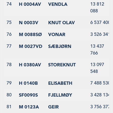
74
13 812
H 0004AV
VENDLA
088
75
6 537 400
N 0003V
KNUT OLAV
76
3 526 341
M 0088SØ
VONAR
77
13 437
M 0027VD
SÆBJØRN
766
78
13 097
H 0380AV
STOREKNUT
548
79
7 488 530
H 0140B
ELISABETH
80
3 428 134
SF0090S
FJELLMØY
81
3 756 377
M 0123A
GEIR