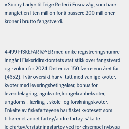
«Sunny Lady» til Teige Rederi i Fosnavåg, som bare
manglet en liten million for å passere 200 millioner
kroner i brutto fangstverdi.
4.499 FISKEFARTØYER med unike registreringsnumre
inngår i Fiskeridirektoratets statistikk over fangstverdi
og -volum for 2024. Det er ca. 150 færre enn året før
(4652). I vår oversikt har vi tatt med vanlige kvoter,
kvoter med leveringsbetingelser, bonus for
levendelagring, agnkvote, kongekrabbekvoter,
ungdoms-, lærling-, skole- og forskningskvoter.
Enkelte av fiskefartøyene har fisket kvotesett som
tilhører et annet fartøy/andre fartøy, såkalte
leiefartøy/erstatningsfartøy ved for eksempel nybygg