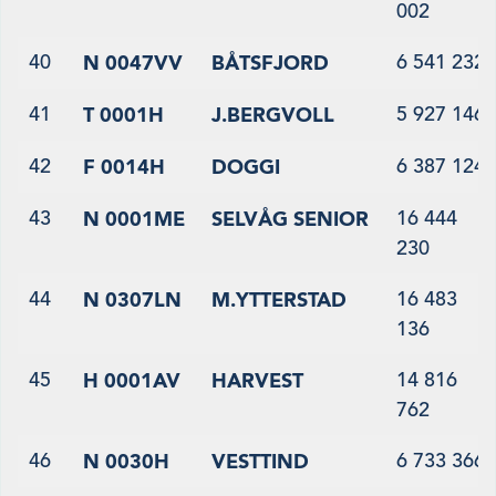
002
40
6 541 232
N 0047VV
BÅTSFJORD
41
5 927 146
T 0001H
J.BERGVOLL
42
6 387 124
F 0014H
DOGGI
43
16 444
N 0001ME
SELVÅG SENIOR
230
44
16 483
N 0307LN
M.YTTERSTAD
136
45
14 816
H 0001AV
HARVEST
762
46
6 733 366
N 0030H
VESTTIND