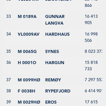
866
33
16 413
M 0189A
GUNNAR
905
LANGVA
34
16 998
VL0009AV
HARDHAUS
506
35
8 023 373
M 0065G
SYNES
36
15 818
H 0001O
HARGUN
733
37
7 297 553
M 0099HØ
REMØY
38
6 414 901
F 0038H
RYPEFJORD
39
17 615
M 0029HØ
EROS