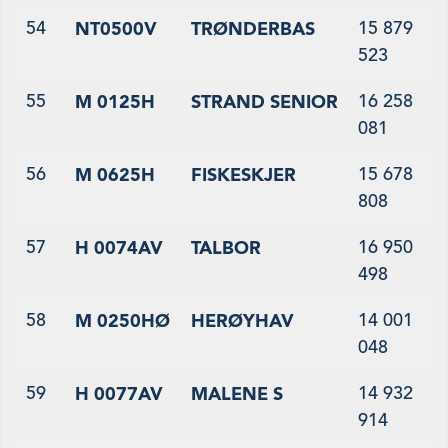
54
15 879
NT0500V
TRØNDERBAS
523
55
16 258
M 0125H
STRAND SENIOR
081
56
15 678
M 0625H
FISKESKJER
808
57
16 950
H 0074AV
TALBOR
498
58
14 001
M 0250HØ
HERØYHAV
048
59
14 932
H 0077AV
MALENE S
914