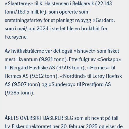
«Slaatterøy» til K. Halstensen i Bekkjarvik (22.143
tonn/169,5 mill. kr), som opererte som
erstatningsfartøy for et planlagt nybygg «Gardar»,
som i mai/juni 2024 i stedet ble en bruktbåt fra
Færøyene.
Av hvitfisktrålerne var det også «Ishavet» som fisket
mest i kvantum (9.931 tonn). Etterfulgt av «Sørkapp»
til Nergård Havfiske AS (9.593 tonn), «Hermes» til
Hermes AS (9.512 tonn), «Nordtind» til Lerøy Havfisk
AS (9.507 tonn) og «Sunderøy» til Prestfjord AS
(9.285 tonn).
ÅRETS OVERSIKT BASERER SEG som alt nevnt på tall
fra Fiskeridirektoratet per 20. februar 2025 og viser de