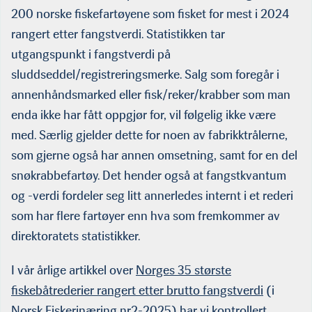
200 norske fiskefartøyene som fisket for mest i 2024
rangert etter fangstverdi. Statistikken tar
utgangspunkt i fangstverdi på
sluddseddel/registreringsmerke. Salg som foregår i
annenhåndsmarked eller fisk/reker/krabber som man
enda ikke har fått oppgjør for, vil følgelig ikke være
med. Særlig gjelder dette for noen av fabrikktrålerne,
som gjerne også har annen omsetning, samt for en del
snøkrabbefartøy. Det hender også at fangstkvantum
og -verdi fordeler seg litt annerledes internt i et rederi
som har flere fartøyer enn hva som fremkommer av
direktoratets statistikker.
I vår årlige artikkel over
Norges 35 største
fiskebåtrederier rangert etter brutto fangstverdi
(i
Norsk Fiskerinæring nr2-2025) har vi kontrollert