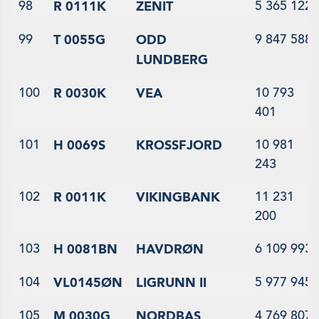
98
5 365 122
R 0111K
ZENIT
99
9 847 588
T 0055G
ODD
LUNDBERG
100
10 793
R 0030K
VEA
401
101
10 981
H 0069S
KROSSFJORD
243
102
11 231
R 0011K
VIKINGBANK
200
103
6 109 993
H 0081BN
HAVDRØN
104
5 977 945
VL0145ØN
LIGRUNN II
105
4 769 807
M 0030G
NORDBAS