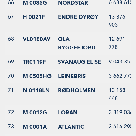
66
6 688 615
M 0085G
NORDSTAR
67
13 376
H 0021F
ENDRE DYRØY
903
68
12 691
VL0180AV
OLA
778
RYGGEFJORD
69
9 043 353
TR0119F
SVANAUG ELISE
70
3 662 772
M 0505HØ
LEINEBRIS
71
13 158
N 0118LN
RØDHOLMEN
448
72
3 819 036
M 0012G
LORAN
73
3 616 295
M 0001A
ATLANTIC