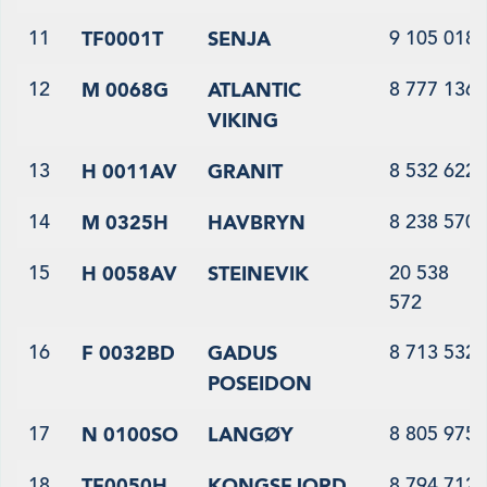
11
9 105 018
TF0001T
SENJA
12
8 777 136
M 0068G
ATLANTIC
VIKING
13
8 532 622
H 0011AV
GRANIT
14
8 238 570
M 0325H
HAVBRYN
15
20 538
H 0058AV
STEINEVIK
572
16
8 713 532
F 0032BD
GADUS
POSEIDON
17
8 805 975
N 0100SO
LANGØY
18
8 794 712
TF0050H
KONGSFJORD