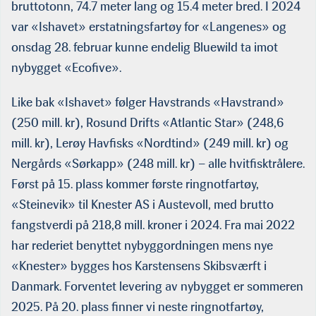
bruttotonn, 74.7 meter lang og 15.4 meter bred. I 2024
var «Ishavet» erstatningsfartøy for «Langenes» og
onsdag 28. februar kunne endelig Bluewild ta imot
nybygget «Ecofive».
Like bak «Ishavet» følger Havstrands «Havstrand»
(250 mill. kr), Rosund Drifts «Atlantic Star» (248,6
mill. kr), Lerøy Havfisks «Nordtind» (249 mill. kr) og
Nergårds «Sørkapp» (248 mill. kr) – alle hvitfisktrålere.
Først på 15. plass kommer første ringnotfartøy,
«Steinevik» til Knester AS i Austevoll, med brutto
fangstverdi på 218,8 mill. kroner i 2024. Fra mai 2022
har rederiet benyttet nybyggordningen mens nye
«Knester» bygges hos Karstensens Skibsværft i
Danmark. Forventet levering av nybygget er sommeren
2025. På 20. plass finner vi neste ringnotfartøy,