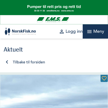
Skip
to
content
perm_identity
menu
Logg inn
Meny
Aktuelt
Tilbake til forsiden