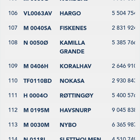
106
5 504 754
VL0063AV
HARGO
107
2 831 924
M 0040SA
FISKENES
108
5 385 766
N 0050Ø
KAMILLA
GRANDE
109
2 646 910
M 0406H
KORALHAV
110
2 930 843
TF0110BD
NOKASA
111
5 400 576
H 0004O
RØTTINGØY
112
9 045 838
M 0195M
HAVSNURP
113
6 365 987
M 0030M
NYBO
114
4 510 749
N 0118L
SLETTHOLMEN