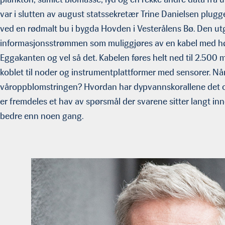
var i slutten av august statssekretær Trine Danielsen plu
ved en rødmalt bu i bygda Hovden i Vesterålens Bø. Den ut
informasjonsstrømmen som muliggjøres av en kabel med høy
Eggakanten og vel så det. Kabelen føres helt ned til 2.500 
koblet til noder og instrumentplattformer med sensorer. Nå
våroppblomstringen? Hvordan har dypvannskorallene det 
er fremdeles et hav av spørsmål der svarene sitter langt in
bedre enn noen gang.