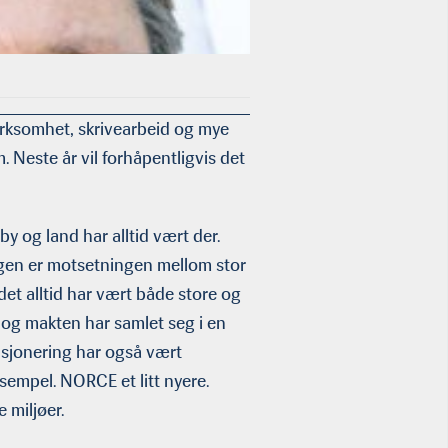
irk­somhet, skrivearbeid og mye
 Neste år vil forhåpentligvis det
by og land har alltid vært der.
ingen er motsetningen mellom stor
det alltid har vært både store og
n og makten har samlet seg i en
usjonering har også vært
sempel. NORCE et litt nyere.
e miljøer.