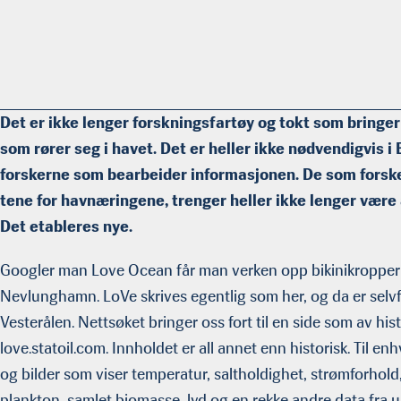
Det er ikke lenger forskningsfartøy og tokt som bringe
som rører seg i havet. Det er heller ikke nødvendigvis i 
forskerne som bear­beider informasjonen. De som forsker
tene for havnæringene, trenger heller ikke lenger være a
Det etableres nye.
Googler man Love Ocean får man verken opp bikinikropper i 
Nevlunghamn. LoVe skrives egentlig som her, og da er selvf
Vesterålen. Nettsøket bringer oss fort til en side som av his
love.statoil.com. Innholdet er all annet enn historisk. Til en
og bilder som viser tempera­tur, saltholdighet, strømforhold
plankton, samlet biomasse, lyd og en rekke andre data fra u