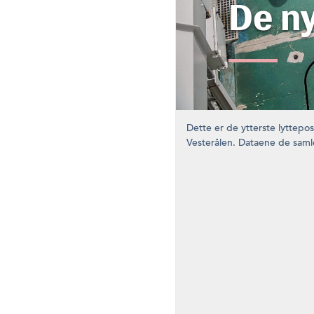
De ny
Dette er de ytterste lyttepo
Vesterålen. Dataene de samle