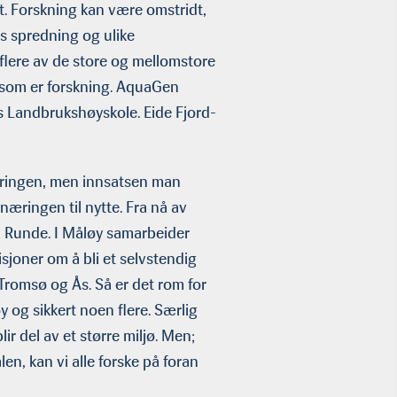
et. Forskning kan være omstridt,
iss spredning og ulike
 flere av de store og mellomstore
r som er forskning. AquaGen
es Landbrukshøyskole. Eide Fjord­
æringen, men innsatsen man
 næringen til nytte. Fra nå av
på Runde. I Måløy samarbeider
oner om å bli et selvstendig
 Tromsø og Ås. Så er det rom for
 og sikkert noen flere. Særlig
r del av et større miljø. Men;
n, kan vi alle forske på foran