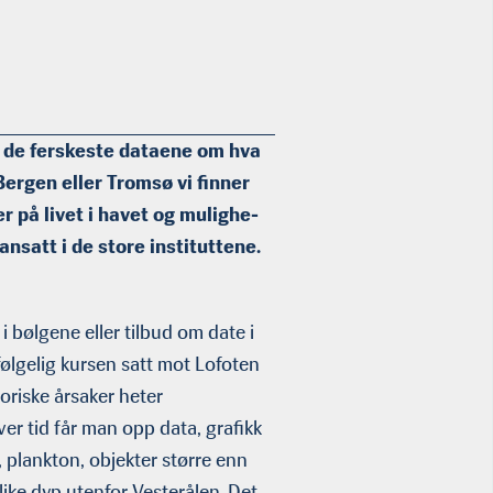
r de fer­skeste dataene om hva
Bergen eller Tromsø vi finner
 på livet i havet og mulighe­
nsatt i de store instituttene.
bølgene eller tilbud om date i
ølgelig kursen satt mot Lofoten
toriske årsaker heter
hver tid får man opp data, grafikk
, plankton, objekter større enn
like dyp utenfor Vesterålen. Det