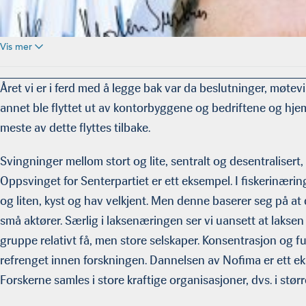
Vis mer
Året vi er i ferd med å legge bak var da beslutninger, møtev
annet ble flyttet ut av kontorbyggene og bedriftene og hjem.
meste av dette flyttes tilbake.
Svingninger mellom stort og lite, sentralt og desentralisert, 
Oppsvinget for Senterpartiet er ett eksempel. I fiskerinær
og liten, kyst og hav velkjent. Men denne baserer seg på at 
små aktører. Særlig i laksenæringen ser vi uansett at lakse
gruppe relativt få, men store selskaper. Konsentrasjon og f
refrenget innen forskningen. Dannelsen av Nofima er ett ek
Forskerne samles i store kraftige organisas­joner, dvs. i størr