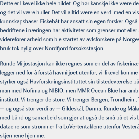
Dette er likevel ikke hele bildet. Og bør kanskje ikke være d
og det vil være huller. Det vil alltid være en verdi med en v
kunnskapsbas­er. Fiskebåt har ansatt sin egen forsker. Også
bedriftene i næringen har aktiviteter som grenser mot elle
viderefører arbeid som ble startet av avlsforskere på Norg
bruk tok nylig over Nordfjord forsøksstasjon.
Runde Miljøstasjon kan ikke regnes som en del av fiskerin
legger ned for å forstå havmiljøet utenfor, vil likevel komme
styrker også Hav­forskningsinstituttet sin tilstedeværelse 
man med Nofima og NIBIO, men MMR Ocean Blue har ambisj
institutt. Vi trenger de store. Vi trenger Bergen, Trondheim,
— og også stor verdi av — Gildeskål, Dønna, Runde og Måløy
med bånd og samar­beid som gjør at også de små på et vis bli
dataene som strømmer fra LoVe-tentaklene utenfor Vesteråle
skjermene hjemme.