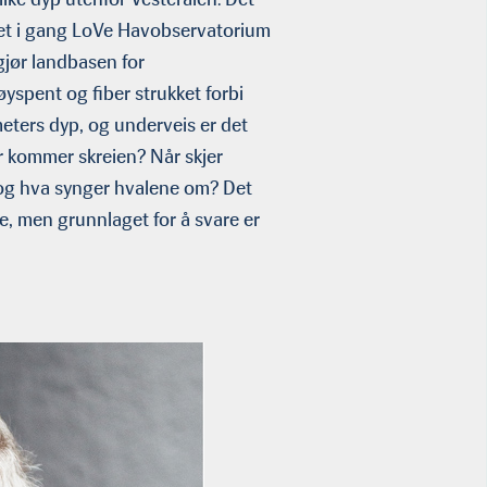
gget i gang LoVe Havobservatorium
gjør landbasen for
spent og fiber strukket forbi
meters dyp, og underveis er det
r kommer skreien? Når skjer
og hva synger hvalene om? Det
ne, men grunnlaget for å svare er