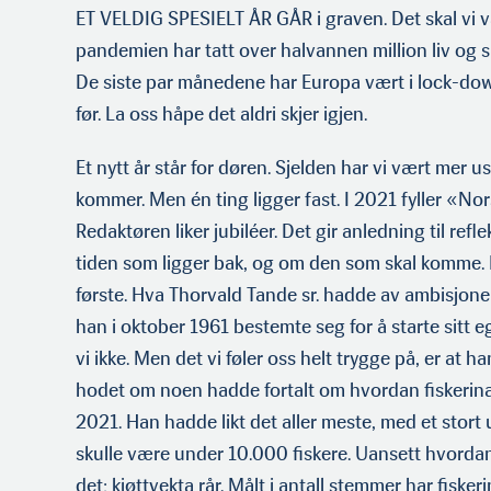
ET VELDIG SPESIELT ÅR GÅR i graven. Det skal vi v
Redaktør Thorvald Tande
pandemien har tatt over halvannen million liv og
De siste par månedene har Europa vært i lock-down
før. La oss håpe det aldri skjer igjen.
Et nytt år står for døren. Sjelden har vi vært mer 
kommer. Men én ting ligger fast. I 2021 fyller «Nor
Redaktøren liker jubiléer. Det gir anledning til re
tiden som ligger bak, og om den som skal komme. 
første. Hva Thorvald Tande sr. hadde av ambisjone
han i oktober 1961 bestemte seg for å starte sitt ege
vi ikke. Men det vi føler oss helt trygge på, er at ha
hodet om noen hadde fortalt om hvordan fiskerinær
2021. Han hadde likt det aller meste, med et stort 
skulle være under 10.000 fiskere. Uansett hvorda
det; kjøttvekta rår. Målt i antall stemmer har fisk