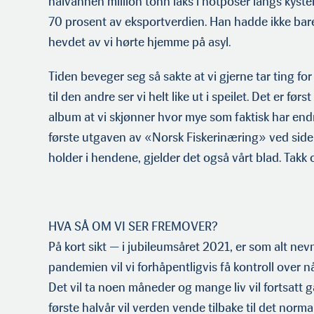
halvannen million tonn laks i notposer langs kysten;
70 prosent av eksportverdien. Han hadde ikke bar
hevdet av vi hørte hjemme på asyl.
Tiden beveger seg så sakte at vi gjerne tar ting fo
til den andre ser vi helt like ut i speilet. Det er førs
album at vi skjønner hvor mye som faktisk har end
første utgaven av «Norsk Fiskerinæring» ved side
holder i hendene, gjelder det også vårt blad. Takk o
HVA SÅ OM VI SER FREMOVER?
På kort sikt — i jubileumsåret 2021, er som alt nev
pandemien vil vi forhåpentligvis få kontroll over 
Det vil ta noen måneder og mange liv vil fortsatt g
første halvår vil verden vende tilbake til det nor