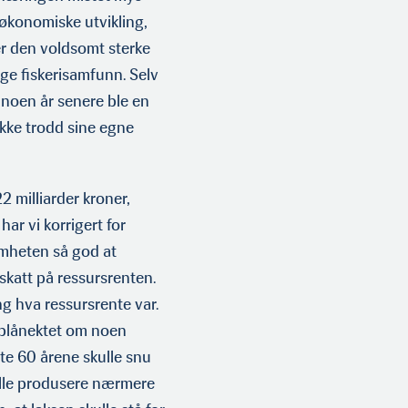
økonomiske utvikling,
r den voldsomt sterke
ge fiskerisamfunn. Selv
noen år senere ble en
ikke trodd sine egne
2 milliarder kroner,
har vi korrigert for
somheten så god at
skatt på ressursrenten.
ng hva ressursrente var.
 blånektet om noen
te 60 årene skulle snu
lle produ­sere nærmere