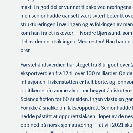
makt. En god del er vunnet tilbake ved næringens 
men senior hadde uansett vært svært betenkt ove
strukturerin­gen i næringen og avfolkingen av man
kom han fra et fiskevær — Nordre Bjørnsund, som 
del av denne utviklingen. Men resten! Han hadde 
ører.
Førstehåndsverdien har steget fra 8 til godt over 2
eksportverdien fra 12 til over 100 milliarder. Og da 
inflasjonen. Fiskeristøtten er helt borte, og lønn
politikerne på ramme alvor har begynt å diskutere 
Science fiction for 60 år siden. Ingen visste en ga
For ikke å snakke om lakseoppdrett. Senior hadde
hadde påstått at oppdrettslaksen i løpet av de nes
opp ned på norsk sjømatnæring — at vi i 2021 sku