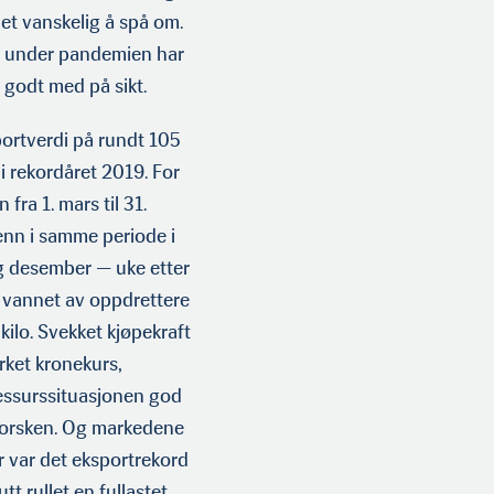
et vanskelig å spå om.
nge under pandemien har
 godt med på sikt.
portverdi på rundt 105
 i rekordåret 2019. For
fra 1. mars til 31.
 enn i samme periode i
og desember — uke etter
t vannet av oppdrettere
kilo. Svekket kjøpekraft
rket kronekurs,
ressurssituasjonen god
 torsken. Og markedene
år var det eksportrekord
t rullet en fullastet