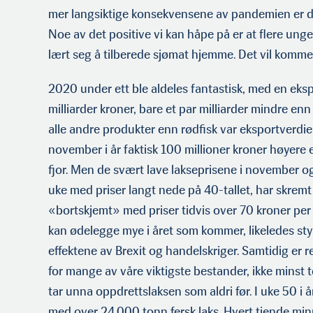
mer langsiktige konsek­vensene av pandemien er d
Noe av det posi­tive vi kan håpe på er at flere u
lært seg å tilberede sjømat hjemme. Det vil komme
2020 under ett ble aldeles fantastisk, med en eks
milliarder kroner, bare et par milliarder mindre enn
alle andre produkter enn rødfisk var eksportverdien 
november i år faktisk 100 mil­lioner kroner høyere
fjor. Men de svært lave lakseprisene i november 
uke med priser langt nede på 40-tallet, har skrem
«bortskjemt» med priser tidvis over 70 kroner per 
kan ødelegge mye i året som kommer, likeledes sty
effektene av Brexit og handelskriger. Samtidig er 
for mange av våre viktigste bestander, ikke minst
tar unna oppdrettslaksen som aldri før. I uke 50 i 
med over 24.000 tonn fersk laks. Hvert tiende minut