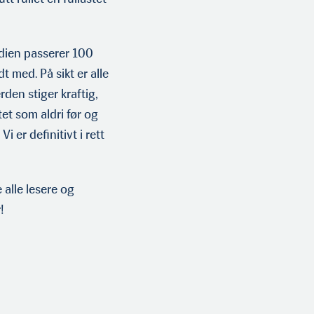
rdien pas­serer 100
t med. På sikt er alle
erden stiger kraftig,
tet som aldri før og
i er definitivt i rett
 alle lesere og
!