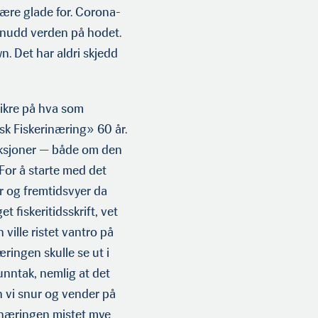
ære glade for. Corona-
 snudd verden på hodet.
. Det har aldri skjedd
usikre på hva som
sk Fisker­inæring» 60 år.
fleksjoner — både om den
For å starte med det
r og fremtidsvyer da
t fiskeritidsskrift, vet
n ville ristet vantro på
ingen skulle se ut i
unntak, nemlig at det
n vi snur og vender på
erinæringen mistet mye