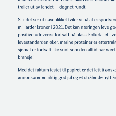
trailer ut av landet — døgnet rundt.
Slik det ser ut i øyeblikket tviler vi på at eksportve
milliarder kroner i 2021. Det kan næringen leve god
positive «drivere» fortsatt på plass. Folke­tallet i v
levestandarden øker, marine pro­teiner er ettertrak
sjømat er fortsatt like sunt som den alltid har vært. V
bransje!
Med det faktum festet til papiret er det lett å ønske
annonsører en riktig god jul og et strålende nytt år