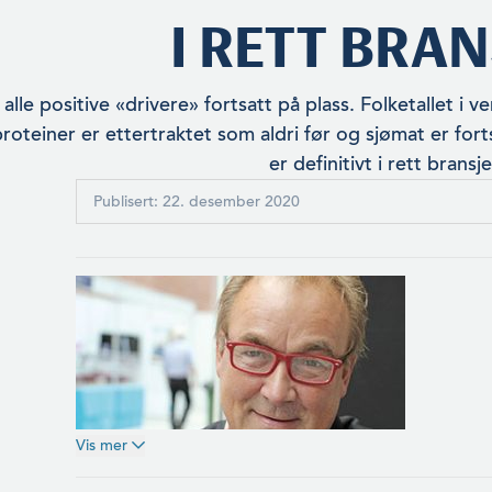
I RETT BRAN
 alle positive «drivere» fortsatt på plass. Folke­tallet i 
ro­teiner er ettertraktet som aldri før og sjømat er forts
er definitivt i rett bransje
Publisert: 22. desember 2020
Vis mer