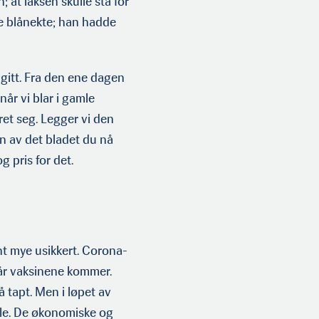
 at laksen skulle stå for
e blånekte; han hadde
r gitt. Fra den ene dagen
t når vi blar i gamle
ret seg. Legger vi den
n av det bladet du nå
g pris for det.
nt mye usik­kert. Corona-
når vaksinene kommer.
å tapt. Men i løpet av
male. De økonomiske og