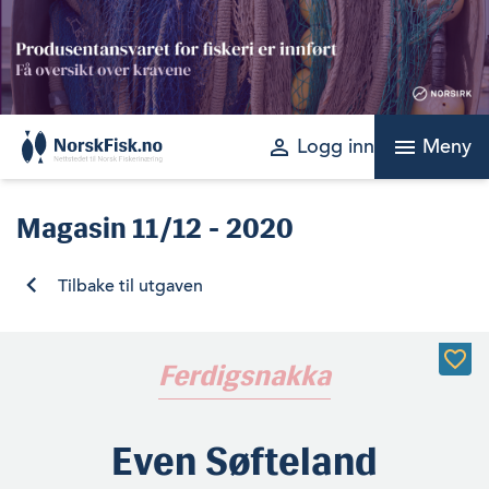
Skip
to
content
perm_identity
menu
Logg inn
Meny
Magasin
11/12 - 2020
Tilbake til utgaven
Ferdigsnakka
Even Søfteland