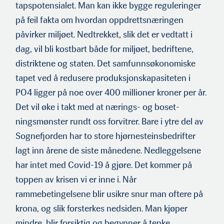
tapspotensia­let. Man kan ikke bygge reguleringer
på feil fakta om hvordan oppdrettsnæringen
påvirker miljøet. Nedtrekket, slik det er vedtatt i
dag, vil bli kostbart både for miljøet, bedriftene,
distriktene og staten. Det samfunnsøkonomiske
tapet ved å redu­sere produksjonskapasiteten i
PO4 ligger på noe over 400 million­er kroner per år.
Det vil øke i takt med at nærings- og boset­
ningsmønster rundt oss forvitrer. Bare i ytre del av
Sognefjorden har to store hjørnesteinsbedrifter
lagt inn årene de siste måne­dene. Nedleggelsene
har intet med Covid-19 å gjøre. Det kommer på
toppen av krisen vi er inne i. Når
rammebetingelsene blir usikre snur man oftere på
krona, og slik forsterkes nedsiden. Man kjøper
mindre, blir forsiktig og begynner å tenke