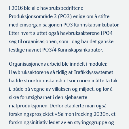
sasjonen PO3/4 Kunnskapsinkubator, en forening for havbruksbe­
I 2016 ble alle havbruksbedriftene i
driftene i produksjonsområdene 3 og 4. (Foto: Alsaker)
Produksjonsområde 3 (PO3) enige om å stifte
medlemsorganisasjonen PO3 Kunnskapsinkubator.
Etter hvert sluttet også havbruksaktørene i PO4
seg til organi­sasjonen, som i dag har det ganske
festlige navnet PO3/4 Kun­nskapsinkubator.
Organisasjonens arbeid ble inndelt i moduler.
Havbruksaktørene så tidlig at Trafikklyssystemet
hadde store kunnskapshull som noen måtte ta tak
i, både på vegne av villaksen og miljøet, og for å
sikre forutsigbarhet i den sjøbaserte
matproduksjonen. Derfor etablerte man også
forskningsprosjektet «SalmonTracking 2030», et
forskningsinitiativ ledet av en styringsgruppe og