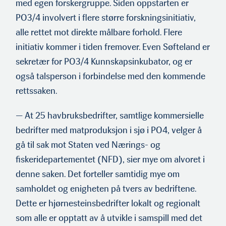
med egen for­skergruppe. Siden oppstarten er
PO3/4 involvert i flere større forskningsinitiativ,
alle rettet mot direkte målbare forhold. Flere
initiativ kommer i tiden fremover. Even Søfteland er
sekre­tær for PO3/4 Kunnskapsinkubator, og er
også talsperson i forbin­delse med den kommende
rettssaken.
— At 25 havbruksbedrifter, samtlige kommersielle
bedrifter med matproduksjon i sjø i PO4, velger å
gå til sak mot Staten ved Nærings- og
fiskeridepartementet (NFD), sier mye om alvoret i
denne saken. Det forteller samtidig mye om
samholdet og enigheten på tvers av bedriftene.
Dette er hjørnesteinsbedrifter lokalt og regionalt
som alle er opptatt av å utvikle i samspill med det