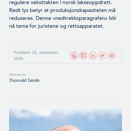
regulere vek­sttakten i norsk lakseoppdrett.
Rødt lys betyr at produksjonska­pasiteten må
reduseres. Denne «nedtrekksparagrafen» blir
nå tema for juristene og rettsapparatet.
Publisert: 22. desember
2020
Skrevet av:
Thorvald Tande