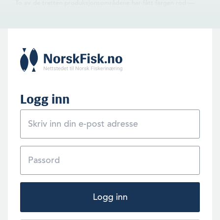
To av de tretten produksjonsområdene har fått fargen rød —
PO4 og PO5. Disse dekker kyststrekningen fra Nordhordland til
Hustad, altså store deler av vest- og nordvestlandet. PO3, som
løper fra Karmøy til Nordhordland, er gult.
Logg inn
Logg inn