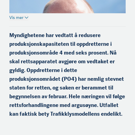
Vis mer
Myndighetene har vedtatt å redusere
produksjonskapasiteten til oppdretterne i
produksjonsområde 4 med seks prosent. Nå
skal rettsapparatet avgjøre om vedtaket er
gyldig. Oppdretterne i dette
produksjonsområdet (PO4) har nemlig stevnet
staten for retten, og saken er berammet til
begynnelsen av februar. Hele næringen vil følge
rettsforhandlingene med argusøyne. Utfallet
kan faktisk bety Trafikklysmodellens endelikt.
Even Søfteland er daglig leder og hovedaksjonær i rådgivnings­
selskapet Capmare AS i Bergen. Han er også sekretær for organi­