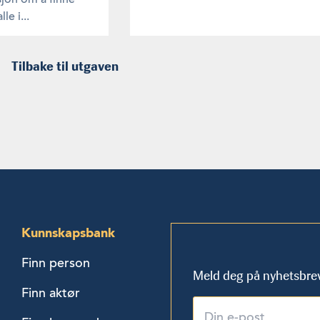
e i...
Tilbake til utgaven
Kunnskapsbank
Finn person
Meld deg på nyhetsbre
Finn aktør