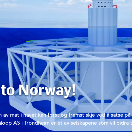
 to Norway!
 av mat i havet kan først og fremst skje ved å satse på
loop AS i Trondheim er et av selskapene som vil bidra ti