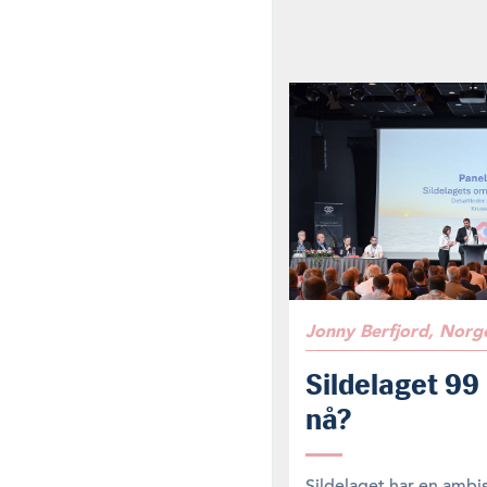
Jonny Berfjord, Norge
Sildelaget 99
nå?
Sildelaget har en ambi