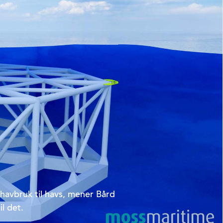
 havbruk til havs, mener Bård
l det.