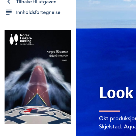
Tilbake til utgaven
Innholdsfortegnelse
Look
Økt produksjon
Skjelstad. Aqua