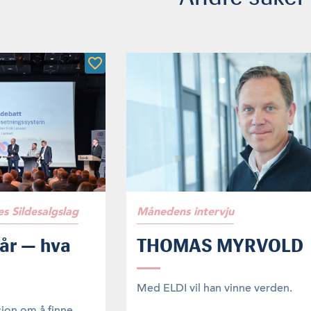
s Sildesalgslag
Månedens intervju
 år — hva
THOMAS MYRVOLD
Med ELDI vil han vinne verden.
sjon om å finne