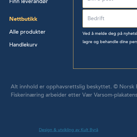
Finn leverandør
Nettbutikk
Alle produkter
Ved å melde deg på nyhetsbr
lagre og behandle dine per
Handlekurv
Alt innhold er opphavsrettslig beskyttet. © Norsk 
Fiskerinæring arbeider etter Vær Varsom-plakatens
Design & utvikling av Kult Byrå