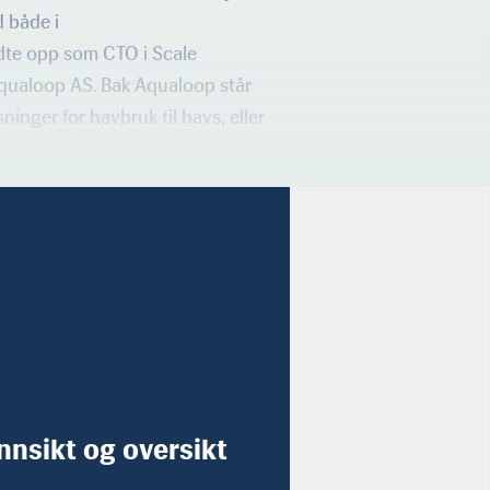
d både i
dte opp som CTO i Scale
 Aqualoop AS. Bak Aqualoop står
inger for havbruk til havs, eller
innsikt og oversikt