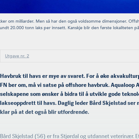
kker om milliarder. Men så har den også voldsomme dimensjoner. Offs
ndt 20.000 tonn laks per innsett. Kanskje blir den første lokaliteten p
Utgave nr. 2
Havbruk til havs er mye av svaret. For å øke akvakultur
FN ber om, må vi satse på offshore havbruk. Aqualoop A
selskapene som ønsker å bidra til å utvikle gode teknol
lakseoppdrett til havs. Daglig leder Bård Skjelstad ser 
klar på at det også blir utfordrende.
Bård Skjelstad (56) er fra Stjørdal og utdannet veterinær. Et