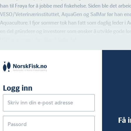
han til Frøya for å jobbe med fiskehelse. Siden ble det arbei
VESO/Veterinærinstituttet, AquaGen og SalMar før han en
Aquaculture. I fjor sommer tok han fatt som daglig leder i
en del gründere og investorer som ønsker å utvikle gode løsn
HTH som man i dag liker å kalle det.
Logg inn
Få 