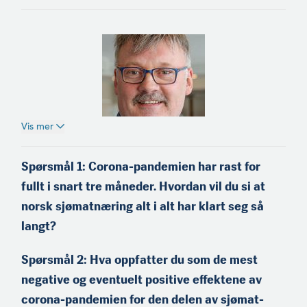
Vis mer
Einar Helge Meløysund
(f.1965) er fra Meløy på
Spørsmål 1:
Corona-pandemien har rast for
Helgeland og medeier og
fullt i snart tre måneder. Hvordan vil du si at
skipper på kystnotbåten
«Einar Erlend». Han er
norsk sjømatnæring alt i alt har klart seg så
tidli­gere styreleder i
langt?
Nordland Fylkes Fiskarlag,
og sitter i dag i Landsstyret
i Norges Fiskarlag.
Spørsmål 2:
Hva oppfatter du som de mest
negative og eventuelt positive effektene av
corona-pandemien for den delen av sjømat­