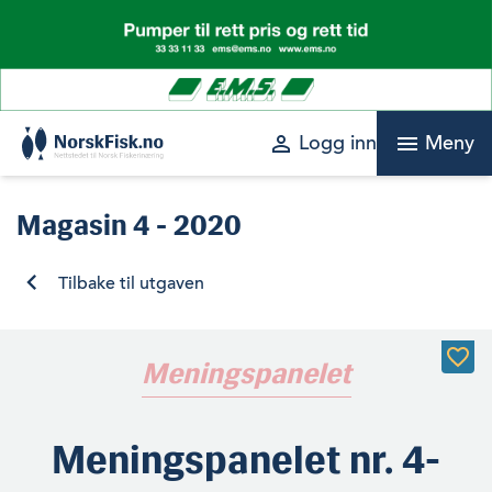
Skip
to
content
perm_identity
menu
Logg inn
Meny
Magasin
4 - 2020
Tilbake til utgaven
Meningspanelet
Meningspanelet nr. 4-