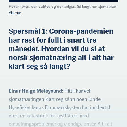
Fisken fôres, den slaktes og den selges. Så langt har sjømatnær­
Magnar Pedersen (f.1955)
ingen klart seg nesten overraskende bra, mener vårt
er divisjons- direktør i
meningspanel. Men alle advarer. Kampen mot corona-pandemien
Nofima i Tromsø. Han har
er på ingen måte vunnet, og det kan bli mange humper og
en lang karriere bak seg i
dumper nedover veien.
Spørsmål 1: Corona-pandemien
sjømatnæringen, blant
annet som ass. direktør i
har rast for fullt i snart tre
Norges Råfisklag og som
måneder. Hvordan vil du si at
konsernsjef i Nergård AS.
norsk sjømatnæring alt i alt har
klart seg så langt?
Aino Kristin Lindal Olaisen
(f.1974) er adm. direktør i
Vigner Olaisen AS på
Einar Helge Meløysund:
Hittil har vel
Lovund, største aksjonær i
sjømatnæringen klart seg sånn noen lunde.
oppdrettsselskapet Nova
Sea AS. Hun er
Hysefisket langs Finnmarkskysten har imidlertid
styremedlem i Nova Sea og
har vært varaordfører for
vært en katastrofe for kystflåten, med
Arbeiderpartiet i Lurøy
omsetningsproblemer og elendige priser. Alt i alt
kommune. Hun ble kåret til