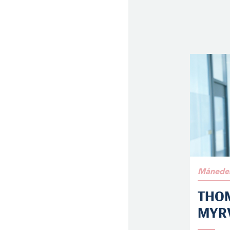
Måneden
THO
MYR