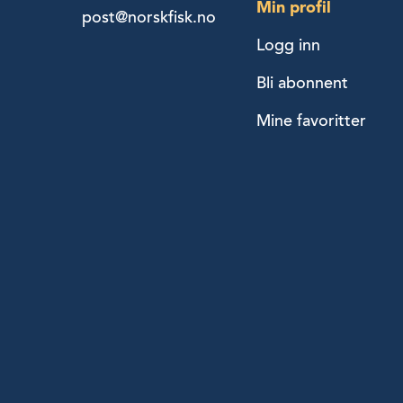
Min profil
post@norskfisk.no
Logg inn
Bli abonnent
Mine favoritter