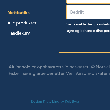
Nettbutikk
Alle produkter
Ved å melde deg på nyhetsbr
lagre og behandle dine per
Handlekurv
Alt innhold er opphavsrettslig beskyttet. © Norsk 
Fiskerinæring arbeider etter Vær Varsom-plakatens
Design & utvikling av Kult Byrå