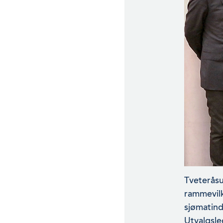
Tveteråsu
rammevilk
sjømatind
Utvalgsle