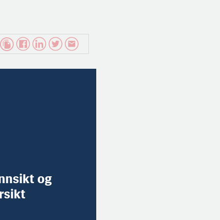
innsikt og
rsikt