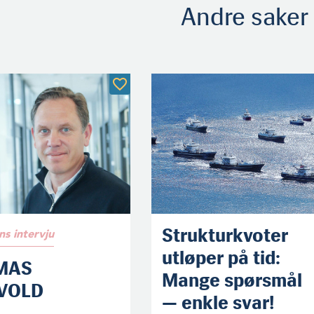
Andre saker
Strukturkvoter
s intervju
utløper på tid:
MAS
Mange spørsmål
VOLD
— enkle svar!