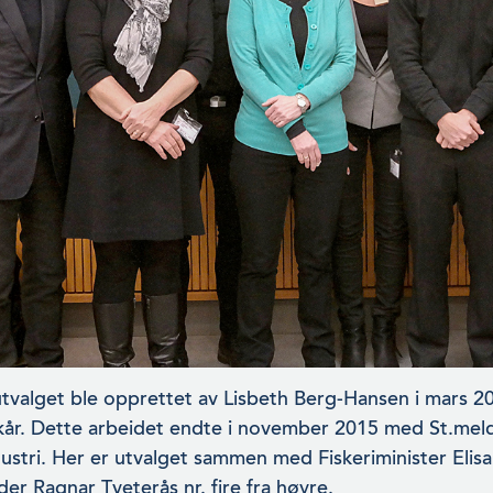
tvalget ble opprettet av Lisbeth Berg-Hansen i mars 2
år. Dette arbeidet endte i november 2015 med St.meld
ustri. Her er utvalget sammen med Fiskerimin­ister Elisa
der Ragnar Tveterås nr. fire fra høyre.