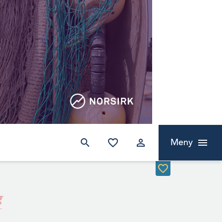
Meny
g