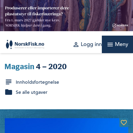
Skip
to
content
perm_identity
menu
Logg inn
Meny
Magasin
4 – 2020
Innholdsfortegnelse
Se alle utgaver