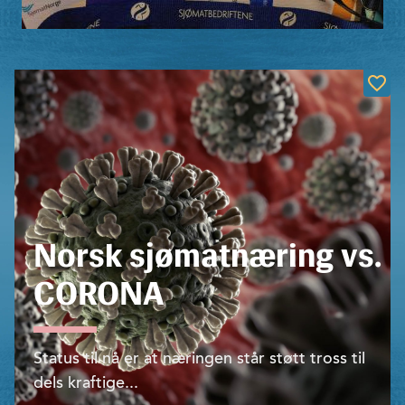
Norsk sjømatnæring vs.
CORONA
Status til nå er at næringen står støtt tross til
dels kraf­tige...