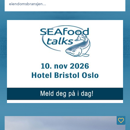
eiendoms­bransjen...