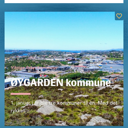
Viktige fiskerikommuner
ØYGARDEN kommune
1. januar i år ble tre kommuner til én. Med det
rykket...