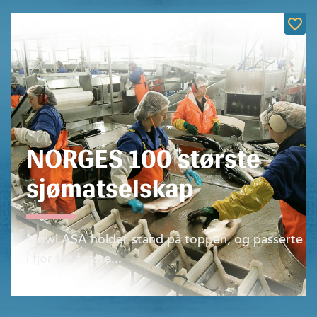
NORGES 100 største
sjømatselskap
Mowi ASA holder stand på toppen, og passerte
i fjor for første...