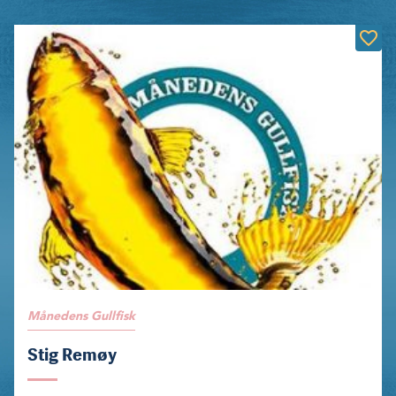
Månedens Gullfisk
Stig Remøy