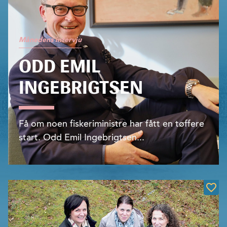
Månedens intervju
ODD EMIL
INGEBRIGTSEN
Få om noen fiskeriministre har fått en tøffere
start. Odd Emil Ingebrigtsen...