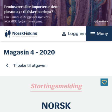
Skip
to
content
perm_identity
menu
Logg inn
Meny
Magasin
4 - 2020
Tilbake til utgaven
Stortingsmelding
NORSK