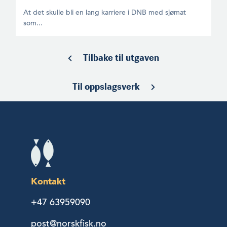
At det skulle bli en lang karriere i DNB med sjømat
som...
Tilbake til utgaven
Til oppslagsverk
Kontakt
+47 63959090
post@norskfisk.no