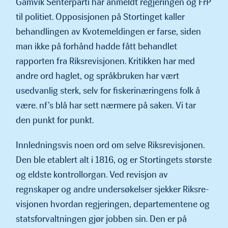
Gamvik Senterparti har anmeldt regjeringen og FrP
til politiet. Opposisjonen på Stortinget kaller
behandlin­gen av Kvotemeldingen er farse, siden
man ikke på forhånd hadde fått behandlet
rapporten fra Riksrevisjonen. Kritikken har med
andre ord haglet, og språkbruken har vært
usedvanlig sterk, selv for fiskerinæringens folk å
være. nf’s blå har sett nærmere på saken. Vi tar
den punkt for punkt.
Innledningsvis noen ord om selve Riksrevisjonen.
Den ble etablert alt i 1816, og er Stortingets største
og eldste kontrollorgan. Ved revisjon av
regnskaper og andre undersøkelser sjekker Riksre­
visjonen hvordan regjeringen, departementene og
statsforvaltnin­gen gjør jobben sin. Den er på