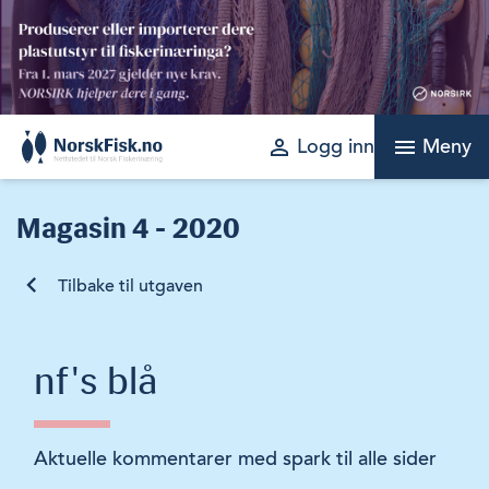
Skip
to
content
perm_identity
menu
Logg inn
Meny
Magasin
4 - 2020
Tilbake til utgaven
nf's blå
Aktuelle kommentarer med spark til alle sider