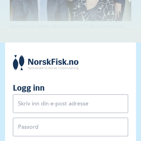
Grunnloven ble vedtatt i 1814, og paragraf 75 sier at Stortinget må
utnevne fem statsrevisorer. De første ble valgt i 1816. Navnet
Riksrevisjonen kom på plass først i 1938, og i 2016 markerte
revisjonen sitt 200 årsjubileum med stor feiring i Operaen. Frem til 31.
desember 2021 ledes Riksrevisjonen av dette styret. Sittende foran fra
venstre riksrevisor Per Kristian Foss (H) og nestleder Helga Pedersen
(Ap). Bak fra venstre Gunn Karin Gjul (Ap), Arve Lønnum (FrP) og
Anne Tingelstad Wøien (Sp)
Logg inn