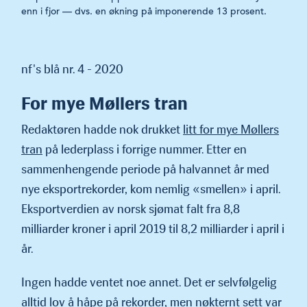
enn i fjor — dvs. en økning på imponer­ende 13 prosent.
nf's blå nr. 4 - 2020
For mye Møllers tran
Redaktøren hadde nok drukket
litt for mye Møllers
tran
på leder­plass i forrige nummer. Etter en
sammenhengende periode på hal­vannet år med
nye eksportrekorder, kom nemlig «smellen» i april.
Eksportverdien av norsk sjømat falt fra 8,8
milliarder kroner i april 2019 til 8,2 milliarder i april i
år.
Ingen hadde ventet noe annet. Det er selvfølgelig
alltid lov å håpe på rekorder, men nøkternt sett var