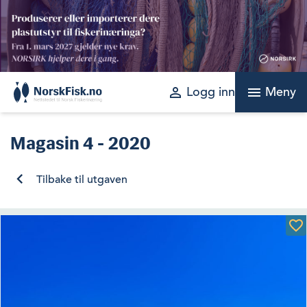
Skip
to
content
perm_identity
menu
Logg inn
Meny
Magasin
4 - 2020
Tilbake til utgaven