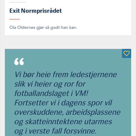
Exit Normprisrådet
Ola Oldernes gjør så godt han kan.
Vi bør heie frem ledestjernene
slik vi heier og ror for
fotballandslaget i VM!
Fortsetter vi i dagens spor vil
overskuddene, arbeidsplassene
og skatteinntektene utarmes
og i verste fall forsvinne.