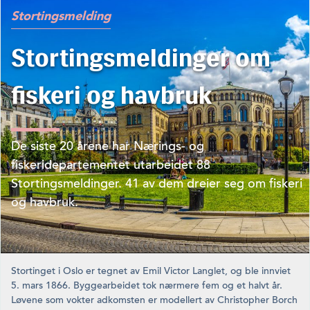
Stortingsmelding
Stortingsmeldinger om
fiskeri og havbruk
De siste 20 årene har Nærings- og
fiskeridepartementet utarbeidet 88
Stortingsmeldinger. 41 av dem dreier seg om fiskeri
og hav­bruk.
Stortinget i Oslo er tegnet av Emil Victor Langlet, og ble in­nviet
5. mars 1866. Byggearbeidet tok nærmere fem og et halvt år.
Løvene som vokter adkomsten er modellert av Christopher Borch