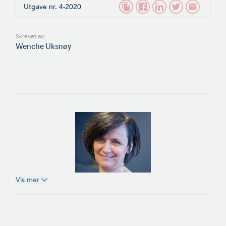
Utgave nr. 4-2020
Skrevet av:
Wenche Uksnøy
Vis mer
Wenche Uksnøy,
klyngeleder i NCE Blue
Legasea i Ålesund siden
2016.