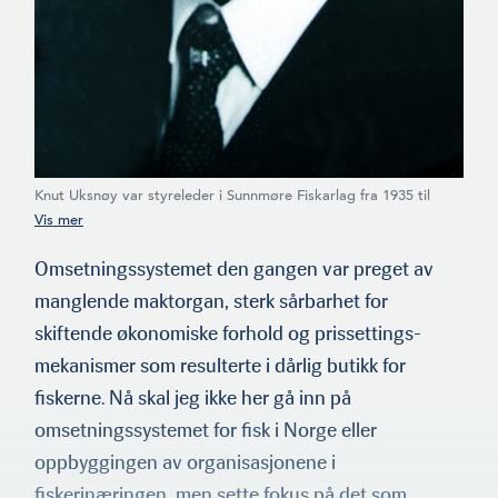
Knut Uksnøy var styreleder i Sunnmøre Fiskarlag fra 1935 til
1945, og hele sitt liv en varm talsmann for at fiskerne skulle
samarbeide og organisere seg.
Omsetningssystemet den gangen var preget av
manglende maktorgan, sterk sårbarhet for
skiftende økonomiske forhold og prissettings­
mekanismer som resulterte i dårlig butikk for
fiskerne. Nå skal jeg ikke her gå inn på
omsetningssystemet for fisk i Norge eller
oppbyggingen av organisasjonene i
fiskerinæringen, men sette fokus på det som