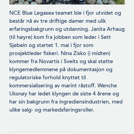
NCE Blue Legasea teamet ble i fjor utvidet og
består nå av tre driftige damer med ulik
erfaringsbakgrunn og utdanning. Janita Arhaug
(til høyre) kom fra jobben som leder i Sett
Sjøbein og startet 1. mai i fjor som
prosjektleder fiskeri. Nina Zisko (i midten)
kommer fra Novartis i Sveits og skal støtte
klyngeme­dlemmene på dokumentasjon og
regulatoriske forhold knyttet til
kommersialisering av marint råstoff. Wenche
Uksnøy har ledet klyngen de siste 4 årene og
har sin bakgrunn fra ingrediensindus­trien, med
ulike salg- og markedsføringsroller.