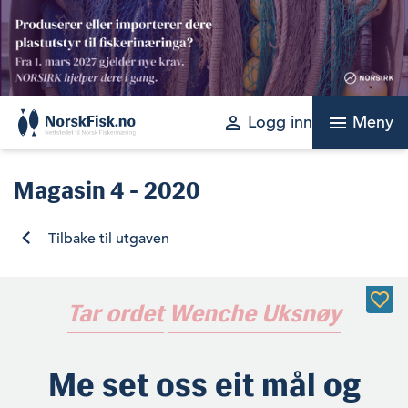
Skip
to
content
perm_identity
menu
Logg inn
Meny
Magasin
4 - 2020
Tilbake til utgaven
Tar ordet
Wenche Uksnøy
Me set oss eit mål og