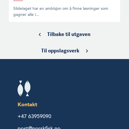
Sildelaget har en ambisjon om å finne løsninger som
gagner alle i...
Tilbake til utgaven
Til oppslagsverk
Kontakt
+47 63959090
post@norskfisk.no