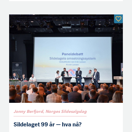
Jonny Berfjord, Norges Sildesalgslag
Sildelaget 99 år — hva nå?