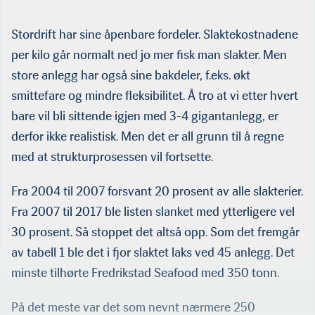
Stordrift har sine åpenbare fordeler. Slaktekostnadene
per kilo går normalt ned jo mer fisk man slakter. Men
store anlegg har også sine bakdeler, f.eks. økt
smittefare og mindre fleksibili­tet. Å tro at vi etter hvert
bare vil bli sittende igjen med 3-4 gigantanlegg, er
derfor ikke realistisk. Men det er all grunn til å regne
med at strukturprosessen vil fortsette.
Fra 2004 til 2007 forsvant 20 prosent av alle slakterier.
Fra 2007 til 2017 ble listen slanket med ytterligere vel
30 prosent. Så stoppet det altså opp. Som det fremgår
av tabell 1 ble det i fjor slaktet laks ved 45 anlegg. Det
minste tilhørte Fredrikstad Seafood med 350 tonn.
På det meste var det som nevnt nærmere 250