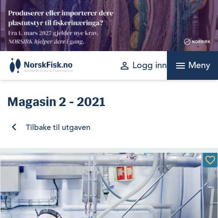
Skip
to
content
perm_identity
menu
Logg inn
Meny
Magasin
2 - 2021
Tilbake til utgaven