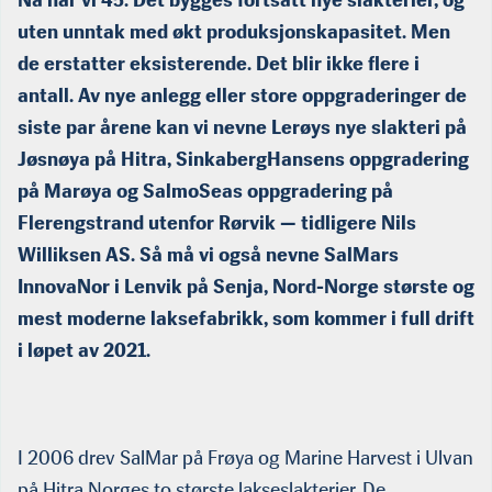
Nå har vi 45. Det bygges fortsatt nye slakterier, og
uten unntak med økt produksjonskapasitet. Men
de erstatter ek­sisterende. Det blir ikke flere i
antall. Av nye anlegg eller store oppgraderinger de
siste par årene kan vi nevne Lerøys nye slakteri på
Jøsnøya på Hitra, SinkabergHansens oppgradering
på Marøya og SalmoSeas oppgradering på
Flerengstrand utenfor Rørvik — tidligere Nils
Williksen AS. Så må vi også nevne SalMars
InnovaNor i Lenvik på Senja, Nord-Norge største og
mest moderne laksefabrikk, som kommer i full drift
i løpet av 2021.
I 2006 drev SalMar på Frøya og Marine Harvest i Ulvan
på Hitra Norges to største lakseslakterier. De