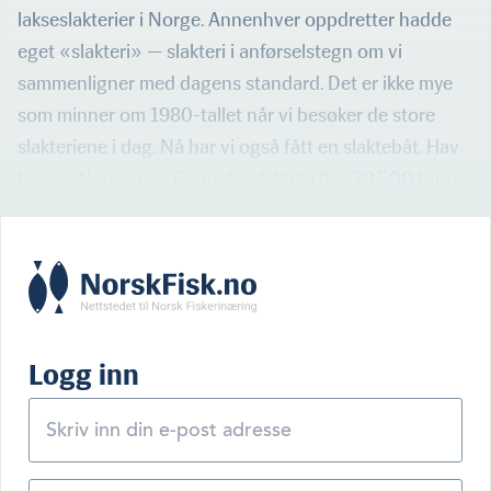
lakseslakterier i Norge. Annenhver oppdretter hadde
eget «slakteri» — slakteri i anførselstegn om vi
sammenligner med dagens standard. Det er ikke mye
som minner om 1980-tallet når vi besøker de store
slakteriene i dag. Nå har vi også fått en slaktebåt. Hav
Lines «Norwegian Gannet» slaktet i fjor 30.500 tonn.
Logg inn