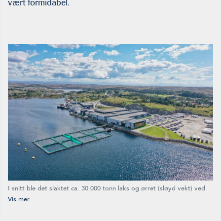
vært formidabel.
I snitt ble det slaktet ca. 30.000 tonn laks og ørret (sløyd vekt) ved
de 45 slakteriene i tabell 1. Mest av alle slaktet SalMar på
Nordskaget med hele 130.000 tonn. I år er prognosen på dette
anlegget 135.000 tonn. (Foto: SalMar)