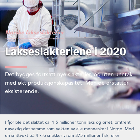
Norske lakseslakterier
Lakseslakteriene i 2020
Det bygges fortsatt nye slakterier, og uten unntak
med økt produksjonskapasitet. Men de erstatter
ek­sisterende.
I fjor ble det slaktet ca. 1,5 millioner tonn laks og ørret, omtrent
nøyaktig det samme som vekten av alle mennesker i Norge. Med
en snittvekt på 4 kilo snakker vi om 375 millioner fisk, eller