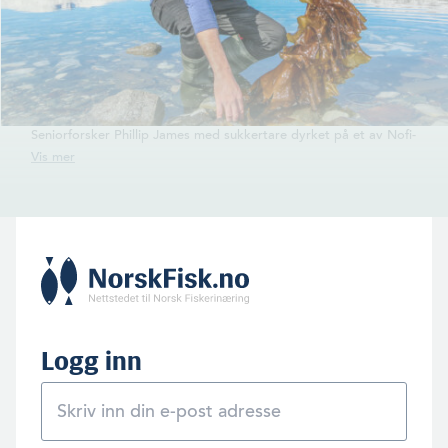
Seniorforsker Phillip James med sukkertare dyrket på et av Nofi­
mas eksperimentelle produksjonssteder i Nord-Norge. (Foto: Emil
Bremnes)
Logg inn