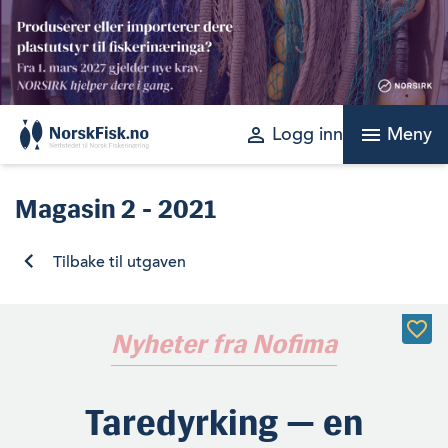
Skip
to
content
perm_identity
menu
Logg inn
Meny
Magasin
2 - 2021
Tilbake til utgaven
Nyheter fra Nofima
Taredyrking — en