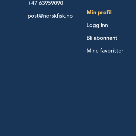
+47 63959090
Min profil
post@norskfisk.no
Logg inn
Bli abonnent
Mine favoritter