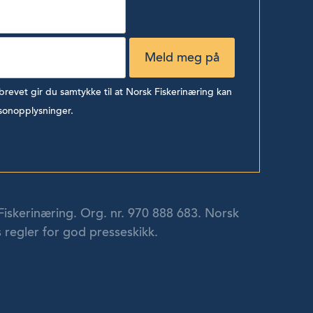
evet gir du samtykke til at Norsk Fiskerinæring kan
sonopplysninger.
Fiskerinæring. Org. nr. 970 888 683. Norsk
 regler for god presseskikk.