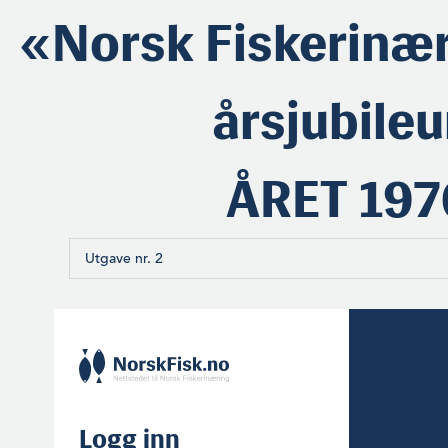
«Norsk Fiskerinæ
årsjubile
ÅRET 197
Utgave nr. 2
Logg inn