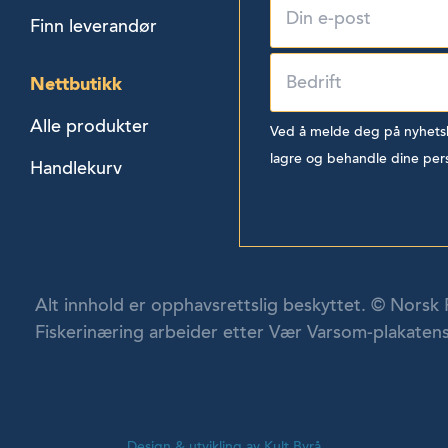
Finn leverandør
Nettbutikk
Alle produkter
Ved å melde deg på nyhetsbr
lagre og behandle dine per
Handlekurv
Alt innhold er opphavsrettslig beskyttet. © Norsk 
Fiskerinæring arbeider etter Vær Varsom-plakatens
Design & utvikling av Kult Byrå