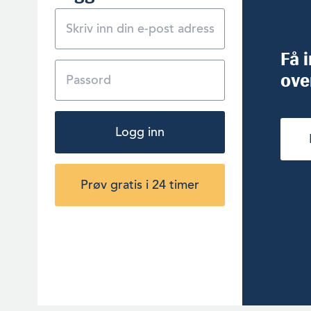
Få 
ove
Logg inn
Prøv gratis i 24 timer