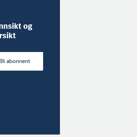
innsikt og
rsikt
Bli abonnent