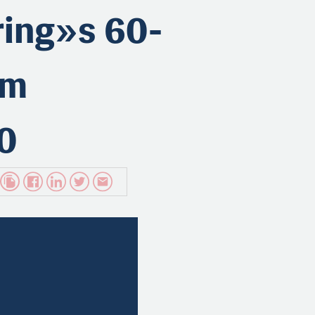
ring»s 60-
um
0