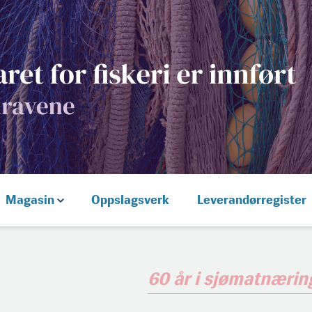
Magasin
Oppslagsverk
Leverandørregister
60 år i sjømatnæri