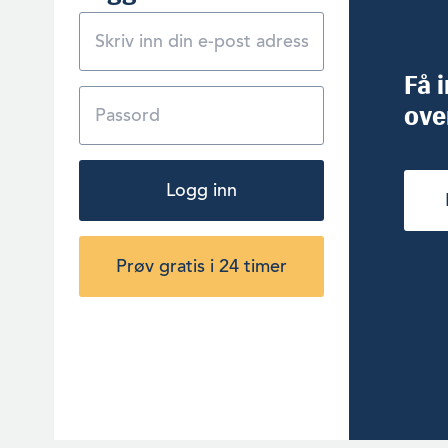
Få 
ove
Logg inn
Prøv gratis i 24 timer