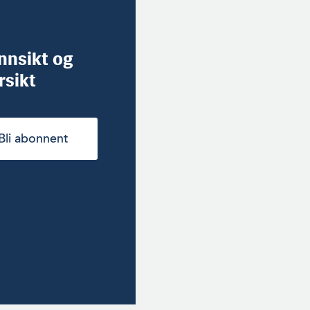
innsikt og
rsikt
Bli abonnent