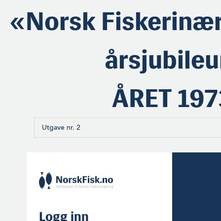
«Norsk Fiskerinæ
årsjubile
ÅRET 197
Utgave nr. 2
Logg inn