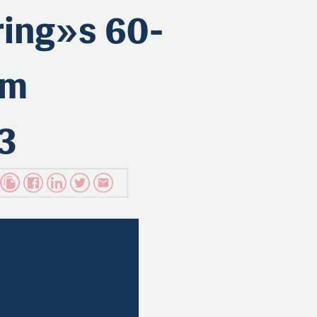
ring»s 60-
um
3