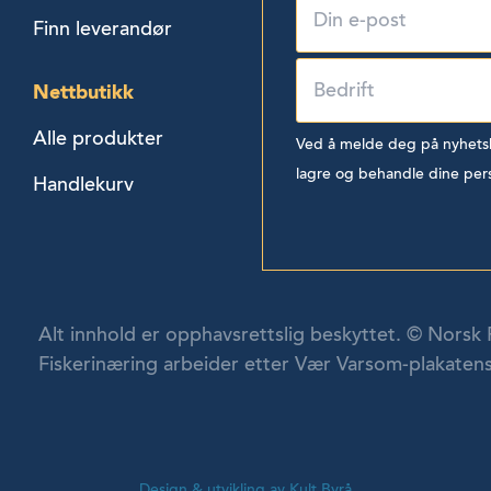
Finn leverandør
Nettbutikk
Alle produkter
Ved å melde deg på nyhetsbr
lagre og behandle dine per
Handlekurv
Alt innhold er opphavsrettslig beskyttet. © Norsk 
Fiskerinæring arbeider etter Vær Varsom-plakatens
Design & utvikling av Kult Byrå