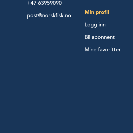
+47 63959090
Min profil
post@norskfisk.no
Logg inn
Bli abonnent
Mine favoritter