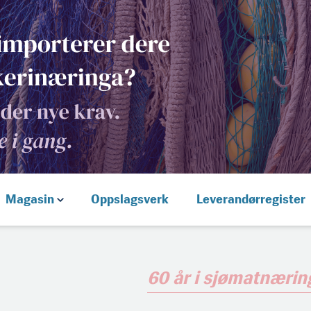
Magasin
Oppslagsverk
Leverandørregister
60 år i sjømatnæri