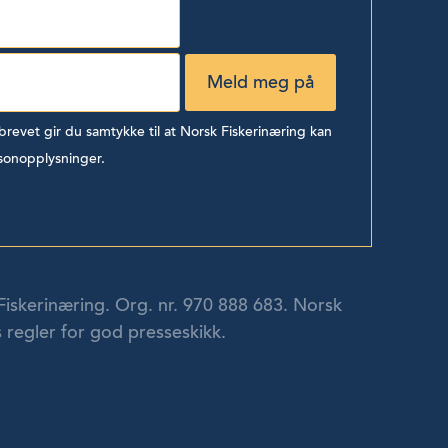
evet gir du samtykke til at Norsk Fiskerinæring kan
sonopplysninger.
Fiskerinæring. Org. nr. 970 888 683. Norsk
 regler for god presseskikk.