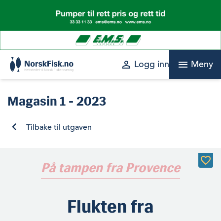
Skip
to
content
perm_identity
menu
Logg inn
Meny
Magasin
1 - 2023
Tilbake til utgaven
På tampen fra Provence
Flukten fra