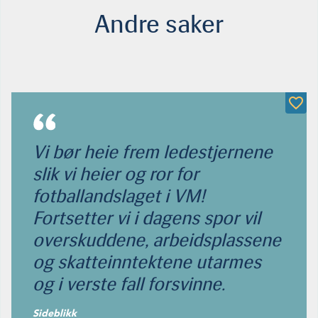
Andre saker
Vi bør heie frem ledestjernene
slik vi heier og ror for
fotballandslaget i VM!
Fortsetter vi i dagens spor vil
overskuddene, arbeidsplassene
og skatteinntektene utarmes
og i verste fall forsvinne.
Sideblikk