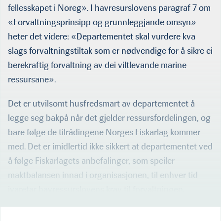
fellesskapet i Noreg». I havresurslovens paragraf 7 om
«Forvaltningsprinsipp og grunnleggjande omsyn»
heter det videre: «Departementet skal vurdere kva
slags forvaltningstiltak som er nødvendige for å sikre ei
berekraftig forvaltning av dei viltlevande marine
ressursane».
Det er utvilsomt husfredsmart av departementet å
legge seg bakpå når det gjelder ressursfordelingen, og
bare følge de tilrådingene Norges Fiskarlag kommer
med. Det er imidlertid ikke sikkert at departementet ved
av Johán H. Williams
Willfish Ocean
å følge Fiskarlagets anbefalinger, som speiler
Management
maktbalansen innad i organisasjonen, til enhver tid
ivaretar havressurslovens krav til forvaltningen.