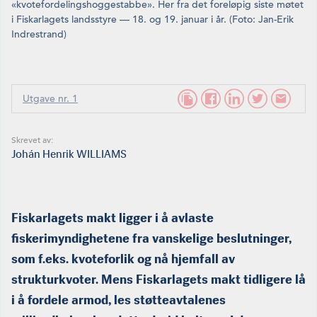
«kvotefordelingshoggestabbe». Her fra det foreløpig siste møtet
i Fiskarlagets landsstyre — 18. og 19. januar i år. (Foto: Jan-Erik
Indrestrand)
Utgave nr. 1
Skrevet av:
Johán Henrik WILLIAMS
Fiskarlagets makt ligger i å avlaste
fiskerimyndighetene fra vanskelige beslutninger,
som f.eks. kvoteforlik og nå hjemfall av
strukturkvoter. Mens Fiskarlagets makt tidligere lå
i å fordele armod, les støtteavtalenes