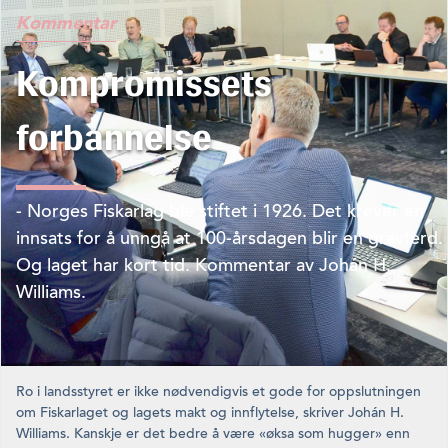
Kommentar
Kompromissets
forbannelse
- Norges Fiskarlag ble stiftet i 1926. Det krever en
innsats for å unngå at 100-årsdagen blir en gravferd.
Og laget har kort tid. Kommentar av Johán H.
Williams.
Ro i landsstyret er ikke nødvendigvis et gode for oppslutningen
om Fiskarlaget og lagets makt og innflytelse, skriver Johán H.
Williams. Kanskje er det bedre å være «øksa som hugger» enn