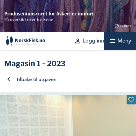
Skip
to
content
perm_identity
menu
Logg inn
Meny
Magasin
1 - 2023
Tilbake til utgaven