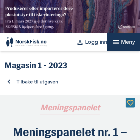
Skip
to
content
perm_identity
menu
Logg inn
Meny
Magasin
1 - 2023
Tilbake til utgaven
Meningspanelet
Meningspanelet nr. 1 –