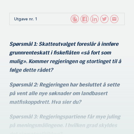
Utgave nr. 1
Spørsmål 1: Skatteutvalget foreslår å innføre
grunnrenteskatt i fiskeflåten «så fort som
mulig». Kommer regjeringen og stortinget til å
følge dette rådet?
Spørsmål 2: Regjeringen har besluttet å sette
på vent alle nye søknader om landbasert
matfiskoppdrett. Hva sier du?
Spørsmål 3: Regjeringspartiene får mye juling
på meningsmålingene. I hvilken grad skyldes
det sjømatpolitikken?