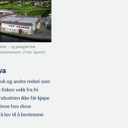
fisk — og pelagisk fisk.
sund kommune. (Foto: Sperre)
va
fisk og andre rederi som
fisken vekk fra fri
dustrien ikke får kjøpe
s inne hos disse
å lov til å bestemme