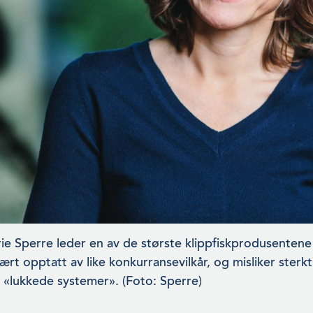
ie Sperre leder en av de største klippfiskprodusentene
rt opptatt av like konkurransevilkår, og misliker sterkt 
r «lukkede systemer». (Foto: Sperre)