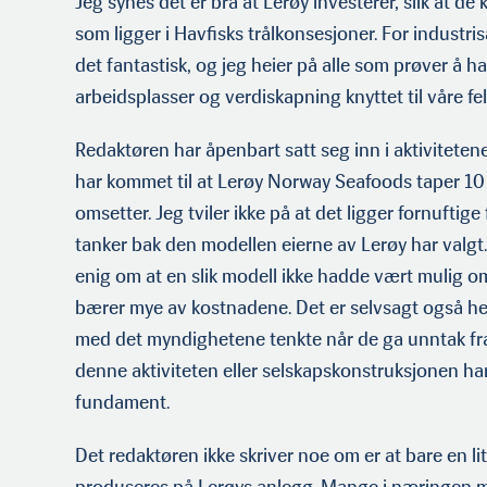
Jeg synes det er bra at Lerøy investerer, slik at de
som ligger i Havfisks trålkonsesjoner. For industr
det fantastisk, og jeg heier på alle som prøver å ha
arbeidsplasser og verdiskapning knyttet til våre fe
Redaktøren har åpenbart satt seg inn i aktivitetene
har kommet til at Lerøy Norway Seafoods taper 10 
omsetter. Jeg tviler ikke på at det ligger fornuftig
tanker bak den modellen eierne av Lerøy har valgt.
enig om at en slik modell ikke hadde vært mulig om 
bærer mye av kostnadene. Det er selvsagt også hel
med det myndighetene tenkte når de ga unntak fra
denne aktiviteten eller selskapskonstruksjonen har 
fundament.
Det redaktøren ikke skriver noe om er at bare en li