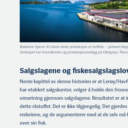
Brødrene Sperre AS driver både produksjon av hvitfisk — primært klipp
Selskapet har hovedkontor og pro­duksjonsanlegg på Ellingsøy i Åle
Salgslagene og fiskesalgslagslo
Neste kapittel av denne historien er at Lerøy/Hav
har etablert salgskontor, velger å holde den frosne 
omsetning gjennom salgslagene. Resultatet er at in
dette råstoffet. Det er ikke tilgjengelig. Det gjerde
rederiene, og de argumenterer med at de selv må f
over sin fisk.