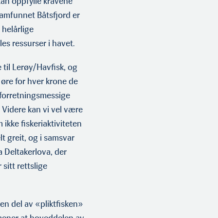
 kan oppfylle kravene
isamfunnet Båtsfjord er
 helårlige
lles ressurser i havet.
 til Lerøy/Havfisk, og
øre for hver krone de
e forretningsmessige
 Videre kan vi vel være
ikke fiskeriaktiviteten
t greit, og i samsvar
 Deltakerlova, der
sitt rettslige
ten del av «pliktfisken»