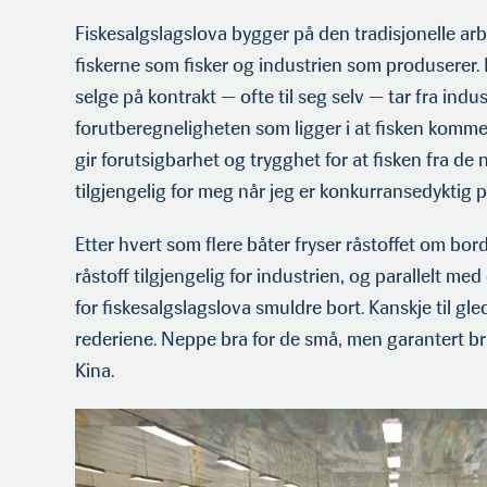
Fiskesalgslagslova bygger på den tradisjonelle a
fiskerne som fisker og industrien som produserer. 
selge på kontrakt — ofte til seg selv — tar fra indu
forutberegneligheten som ligger i at fisken komme
gir forutsigbarhet og trygghet for at fisken fra de
tilgjengelig for meg når jeg er konkurransedyktig p
Etter hvert som flere båter fryser råstoffet om bor
råstoff tilgjengelig for industrien, og parallelt me
for fiskesalgslagslova smuldre bort. Kanskje til gle
rederiene. Neppe bra for de små, men garantert bra
Kina.