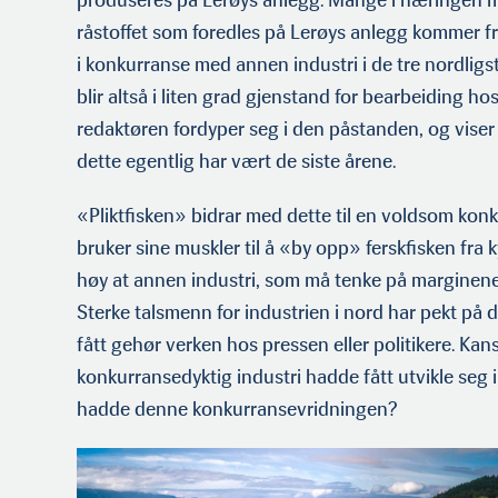
produseres på Lerøys anlegg. Mange i næringen 
råstoffet som foredles på Lerøys anlegg kommer fra
i konkurranse med annen industri i de tre nordligste
blir altså i liten grad gjenstand for bearbeiding hos
redaktøren fordyper seg i den påstanden, og viser
dette egentlig har vært de siste årene.
«Pliktfisken» bidrar med dette til en voldsom kon
bruker sine muskler til å «by opp» ferskfisken fra ky
høy at annen industri, som må tenke på marginene s
Sterke talsmenn for industrien i nord har pekt på 
fått gehør verken hos pressen eller politikere. Ka
konkurransedyktig industri hadde fått utvikle seg 
hadde denne konkurransevridningen?