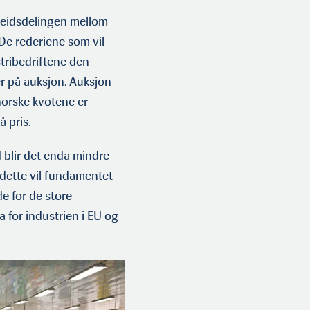
rbeidsdelingen mellom
De rederiene som vil
stribedriftene den
r på auksjon. Auksjon
 norske kvotene er
å pris.
d blir det enda mindre
d dette vil fundamentet
de for de store
 for industrien i EU og