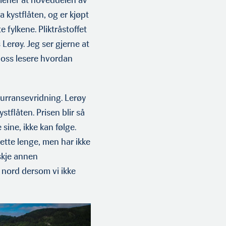
mener at hoveddelen av
 kystflåten, og er kjøpt
 fylkene. Pliktråstoffet
 Lerøy. Jeg ser gjerne at
 oss lesere hvordan
kurransevridning. Lerøy
stflåten. Prisen blir så
ine, ikke kan følge.
dette lenge, men har ikke
nskje annen
i nord dersom vi ikke