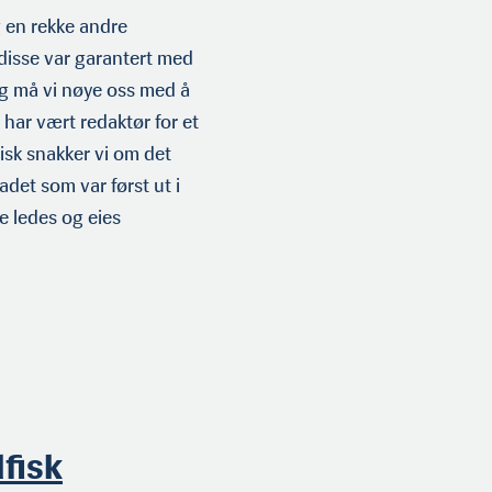
g en rekke andre
isse var garantert med
g må vi nøye oss med å
har vært redaktør for et
risk snakker vi om det
adet som var først ut i
e ledes og eies
fisk