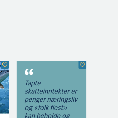
Tapte
skatteinntekter er
penger næringsliv
og «folk flest»
kan beholde og