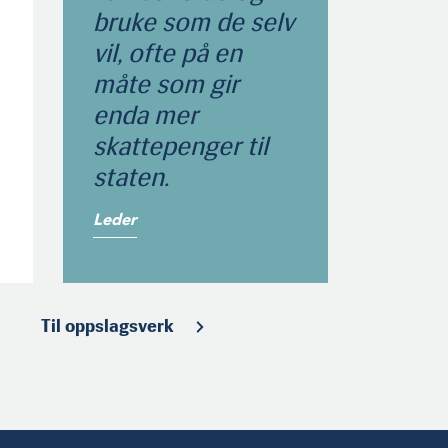
bruke som de selv
vil, ofte på en
måte som gir
enda mer
skattepenger til
staten.
Leder
Til oppslagsverk