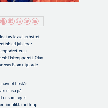
ldet av lakselus byttet
ettsblad jubilerer.
keoppdretteres
rsk Fiskeoppdrett. Olav
ndreas Blom utgjorde
 navnet består.
lakselusa på
t er som regel
ert innblikk i nettopp