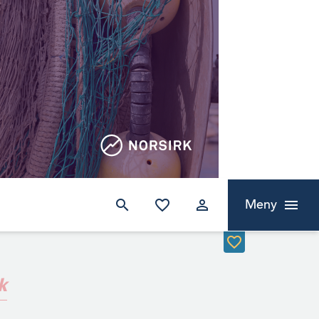
Meny
k