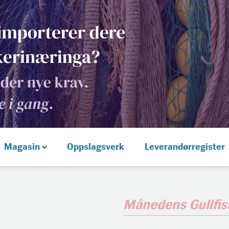
Magasin
Oppslagsverk
Leverandørregister
Månedens Gullfis