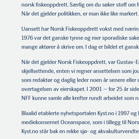
norsk fiskeoppdrett. Særlig om du søker stoff om f
Når det gjelder politikken, er man ikke like markert.
Uansett har Norsk Fiskeoppdrett vokst med næring
1976 var det ganske tynne og mer sporadiske saker,
mange aktører å skrive om. I dag er bildet et gans
Når det gjelder Norsk Fiskeoppdrett, var Gustav-Er
skjellsettende, enten vi regner ansettelsen som jour
som redaktør og daglig leder noen år senere eller
overtagelsen av eierskapet. I 2001 — for 25 år sid
NFF kunne samle alle krefter rundt arbeidet som 
Blaalid etablerte nyhetsportalen Kyst.no i 1997 og
mediekonsernet Oceanspace, som i tillegg til Nor
Kyst.no står bak en rekke sjø- og akvakulturvendte