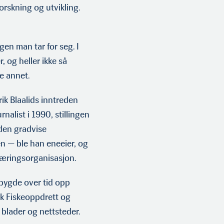
orskning og utvikling.
en man tar for seg. I
 og heller ikke så
ke annet.
ik Blaalids inntreden
nalist i 1990, stillingen
 den gradvise
en — ble han eneeier, og
næringsorganisasjon.
 bygde over tid opp
sk Fiskeoppdrett og
 blader og nettsteder.