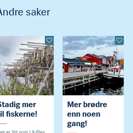
Andre saker
Stadig mer
Mer brødre
til fiskerne!
enn noen
gang!
et er litt som i X-files.