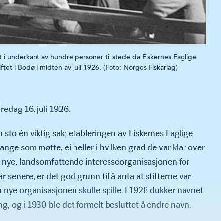
det i underkant av hundre personer til stede da Fiskernes Faglige
ftet i Bodø i midten av juli 1926. (Foto: Norges Fiskarlag)
redag 16. juli 1926.
 sto én viktig sak; etableringen av Fiskernes Faglige
ange som møtte, ei heller i hvilken grad de var klar over
 nye, landsomfattende interesseorganisasjonen for
r senere, er det god grunn til å anta at stifterne var
n nye organisasjonen skulle spille. I 1928 dukker navnet
g, og i 1930 ble det formelt besluttet å endre navn.