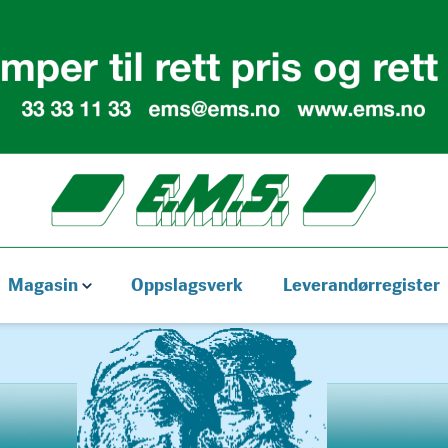
Magasin
Oppslagsverk
Leverandørregister