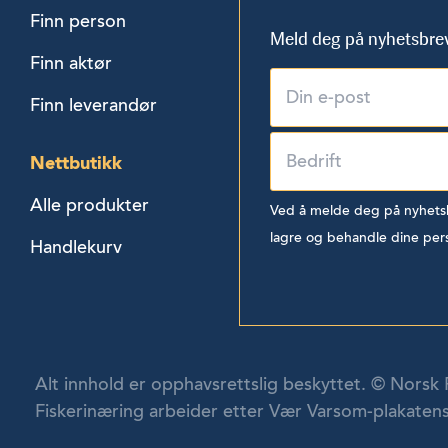
Finn person
Meld deg på nyhetsbre
Finn aktør
Finn leverandør
Nettbutikk
Alle produkter
Ved å melde deg på nyhetsbr
lagre og behandle dine per
Handlekurv
Alt innhold er opphavsrettslig beskyttet. © Norsk 
Fiskerinæring arbeider etter Vær Varsom-plakatens