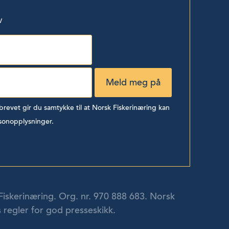
v
evet gir du samtykke til at Norsk Fiskerinæring kan
sonopplysninger.
Fiskerinæring. Org. nr. 970 888 683. Norsk
 regler for god presseskikk.