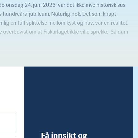
Bodø onsdag 24. juni 2026, var det ikke mye historisk sus
gs hundreårs-jubileum. Naturlig nok. Det som knapt
lig en full splittelse mellom kyst og hav, var en realitet.
e overbevist om at Fiskarlaget ikke ville sprekke. Så dum
Få innsikt og