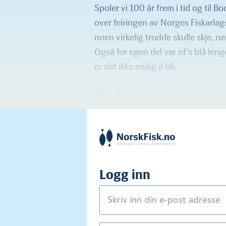
Spoler vi 100 år frem i tid og til 
over feiringen av Norges Fiskarla
noen virkelig trodde skulle skje, nem
Også for egen del var nf’s blå leng
er det ikke mulig å bli.
Men så dum var vi!
Logg inn