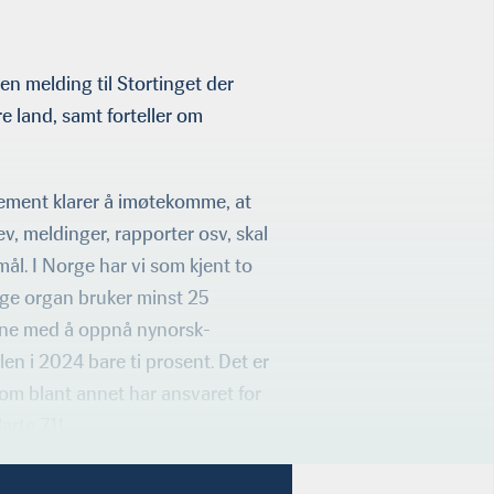
en melding til Stortinget der
 land, samt forteller om
tement klarer å imøtekomme, at
v, meldinger, rapporter osv, skal
ål. I Norge har vi som kjent to
lige organ bruker minst 25
ene med å oppnå nynorsk-
en i 2024 bare ti prosent. Det er
som blant annet har ansvaret for
arte 71!