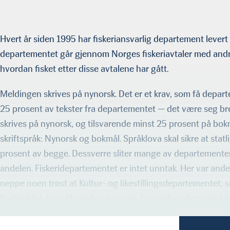
Hvert år siden 1995 har fiskeriansvarlig departement levert 
departementet går gjennom Norges fiskeriavtaler med andre
hvordan fisket etter disse avtalene har gått.
Meldingen skrives på nynorsk. Det er et krav, som få depar
25 prosent av tekster fra departementet — det være seg bre
skrives på nynorsk, og tilsvarende minst 25 prosent på bokm
skriftspråk: Nynorsk og bokmål. Språklova skal sikre at stat
prosent av begge. Dessverre sliter mange av departement
andelen. Fiskeridepartementet er intet unntak. Her var andel
neppe noen trøst at Kultur- og likestillingsdepartementet, 
Språkrådet, bare klarte fem prosent. Energidepartementet kl