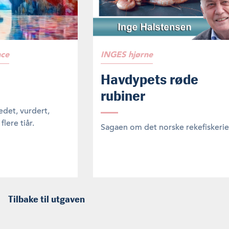
nce
INGES hjørne
Havdypets røde
rubiner
edet, vurdert,
flere tiår.
Sagaen om det norske rekefiskerie
Tilbake til utgaven