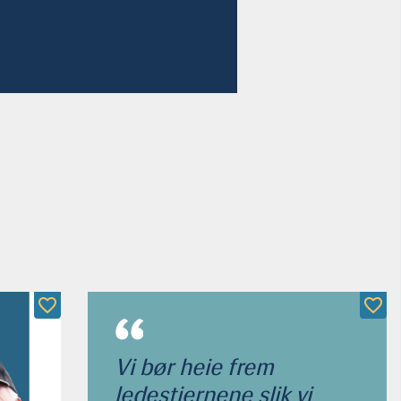
Vi bør heie frem
ledestjernene slik vi