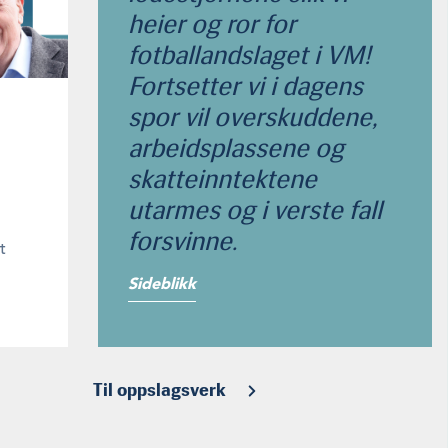
heier og ror for
fotballandslaget i VM!
Fortsetter vi i dagens
spor vil overskuddene,
arbeidsplassene og
skatteinntektene
utarmes og i verste fall
forsvinne.
t
Sideblikk
Til oppslagsverk