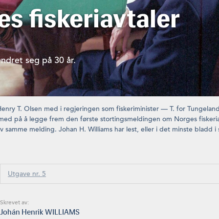
s fiskeriavtaler
endret seg på 30 år.
ry T. Olsen med i regjeringen som fiskeriminister — T. for Tungeland, 
 med på å legge frem den første stortingsmeldingen om Norges fiskeri
v samme melding. Johan H. Williams har lest, eller i det minste bladd i 
Utgave nr. 5
Skrevet av:
Johán Henrik WILLIAMS