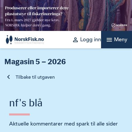
Skip
to
content
perm_identity
menu
Logg inn
Meny
Magasin
5 – 2026
Tilbake til utgaven
nf's blå
Aktuelle kommentarer med spark til alle sider