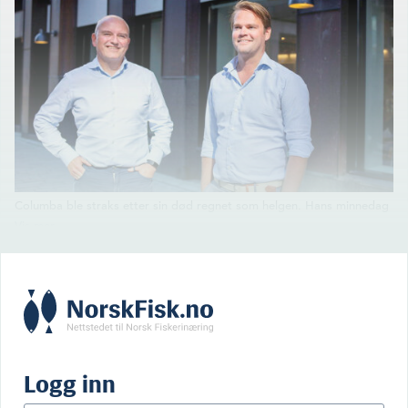
Columba ble straks etter sin død regnet som helgen. Hans minnedag
er dødsdagen 9. juni, og denne sto avmerket med en laks på den
norske primstaven. I norsk folketradisjon ble dagen følgelig kalt
«Kolbjørn med laksen». Kolbjørn er en fornorskning av Columba. At
nettopp Kolbjørn Giskeødegård trives med navnet Colombi Salmon,
må vi derfor anta. Her til venstre sammen med adm. direktør i
selskapet, Anders Hagen.
Logg inn