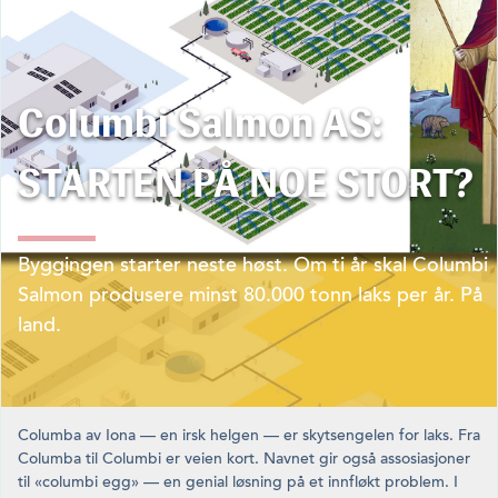
Columbi Salmon AS:
STARTEN PÅ NOE STORT?
Byggingen starter neste høst. Om ti år skal Columbi
Salmon produ­sere minst 80.000 tonn laks per år. På
land.
Columba av Iona — en irsk helgen — er skytsengelen for laks. Fra
Columba til Columbi er veien kort. Navnet gir også assosias­joner
til «columbi egg» — en genial løsning på et innfløkt prob­lem. I