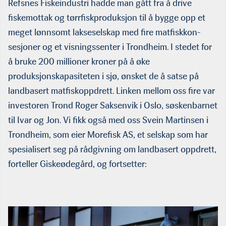
Refsnes Fiskeindustri hadde man gått fra å drive
fiskemottak og tørrfiskproduksjon til å bygge opp et
meget lønnsomt lakseselskap med fire matfiskkon­
sesjoner og et visningssenter i Trondheim. I stedet for
å bruke 200 millioner kroner på å øke
produksjonskapasiteten i sjø, ønsket de å satse på
landbasert matfiskoppdrett. Linken mellom oss fire var
investoren Trond Roger Saksenvik i Oslo, søskenbar­net
til Ivar og Jon. Vi fikk også med oss Svein Martinsen i
Trondheim, som eier Morefisk AS, et selskap som har
spesialisert seg på rådgivning om landbasert oppdrett,
forteller Giskeødegård, og fortsetter: