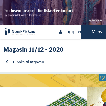
Skip
to
content
perm_identity
menu
Logg inn
Meny
Magasin
11/12 - 2020
Tilbake til utgaven