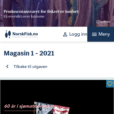
Skip
to
content
perm_identity
menu
Logg inn
Meny
Magasin
1 - 2021
Tilbake til utgaven
60 år i sjømatnæringen