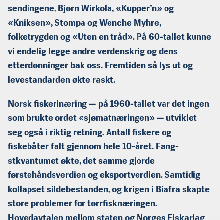
sendingene, Bjørn Wirkola, «Kupper’n» og
«Kniksen», Stompa og Wenche Myhre,
folketrygden og «Uten en tråd». På 60-tallet kunne
vi endelig legge andre verdenskrig og dens
etterdønninger bak oss. Fremtiden så lys ut og
levestandarden økte raskt.
Norsk fiskerinæring — på 1960-tallet var det ingen
som brukte ordet «sjømatnæringen» — utviklet
seg også i riktig retning. Antall fiskere og
fiskebåter falt gjennom hele 10-året. Fang­
stkvantumet økte, det samme gjorde
førstehåndsverdien og eksport­verdien. Samtidig
kollapset sildebestanden, og krigen i Biafra skapte
store problemer for tørrfisknæringen.
Hovedavtalen mellom staten og Norges Fiskarlag