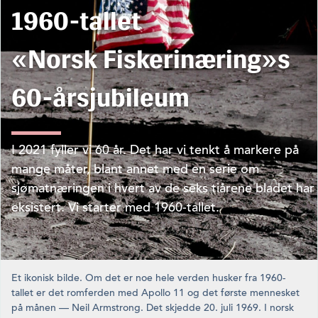
1960-tallet
«Norsk Fiskerinæring»s
60-årsjubileum
I 2021 fyller vi 60 år. Det har vi tenkt å markere på
mange måter, blant annet med en serie om
sjømatnæringen i hvert av de seks tiårene bladet har
eksistert. Vi starter med 1960-tallet.
Et ikonisk bilde. Om det er noe hele verden husker fra 1960-
tallet er det romferden med Apollo 11 og det første mennesket
på månen — Neil Armstrong. Det skjedde 20. juli 1969. I norsk