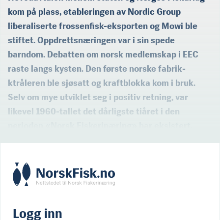
kom på plass, etableringen av Nordic Group
liberaliserte frossenfisk-eksporten og Mowi ble
stiftet. Oppdrettsnæringen var i sin spede
barndom. Debatten om norsk medlemskap i EEC
raste langs kysten. Den første norske fabrik­
ktråleren ble sjøsatt og kraftblokka kom i bruk.
Selv om mye utviklet seg i positiv retning, var
likevel 1960-tallet det dårligste tiåret i den
perioden «Norsk Fiskerinæring» har eksist­ert.
Logg inn