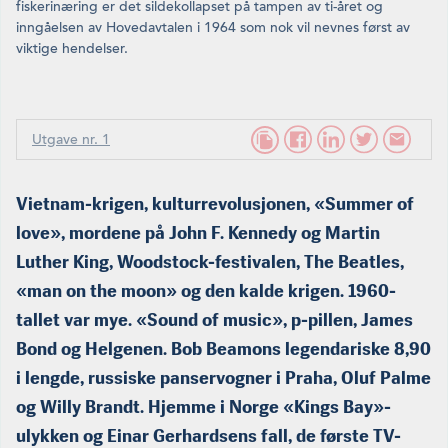
fiskerinæring er det sildekollapset på tampen av ti-året og
inngåelsen av Hovedavtalen i 1964 som nok vil nevnes først av
viktige hendelser.
Utgave nr. 1
Vietnam-krigen, kulturrevolusjonen, «Summer of
love», mordene på John F. Kennedy og Martin
Luther King, Woodstock-festivalen, The Beatles,
«man on the moon» og den kalde krigen. 1960-
tallet var mye. «Sound of music», p-pillen, James
Bond og Helgenen. Bob Beamons legendariske 8,90
i lengde, russiske panservogner i Praha, Oluf Palme
og Willy Brandt. Hjemme i Norge «Kings Bay»-
ulykken og Einar Gerhardsens fall, de første TV-