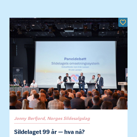
Jonny Berfjord, Norges Sildesalgslag
Sildelaget 99 år — hva nå?