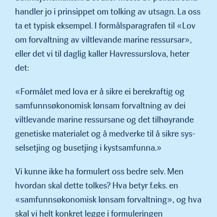
handler jo i prinsippet om tolking av utsagn. La oss
ta et typisk eksempel. I formålspar­agrafen til «Lov
om forvaltning av viltlevande marine ressursar»,
eller det vi til daglig kaller Havressurslova, heter
det:
«Formålet med lova er å sikre ei berekraftig og
samfunnsøkonomisk lønsam forvaltning av dei
viltlevande marine ressursane og det tilhøyrande
genetiske materialet og å medverke til å sikre sys­
selsetjing og busetjing i kystsamfunna.»
Vi kunne ikke ha formulert oss bedre selv. Men
hvordan skal dette tolkes? Hva betyr f.eks. en
«samfunnsøkonomisk lønsam forvaltn­ing», og hva
skal vi helt konkret legge i formuleringen