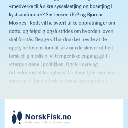
«medverke til å sikre sysselsetjing og bosetjing i
kystsamfunna»? Siv Jensen i FrP og Bjørnar
Moxnes i Rødt vil ha svært ulike oppfat­ninger om
dette, og følgelig også strides om hvordan loven
skal forstås. Begge vil hardnakket hevde at de
oppfyller lovens formål selv om de skriver ut helt
forskjellig medisin. Vi trenger ikke engang gå til
ytterpunktene i politikken. Også Høyre og
Arbeider­partiet krangler så bustene fyker om hva
som skal til for å etterleve formålsparagrafen i
loven.