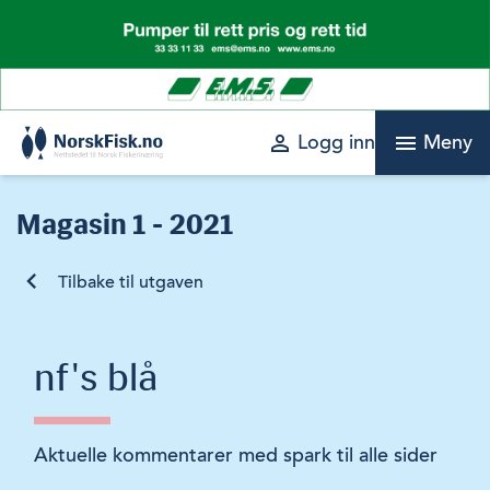
Skip
to
content
perm_identity
menu
Logg inn
Meny
Magasin
1 - 2021
Tilbake til utgaven
nf's blå
Aktuelle kommentarer med spark til alle sider