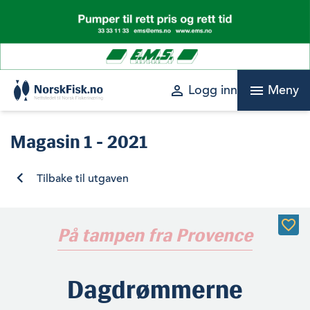
Skip
to
content
perm_identity
menu
Logg inn
Meny
Magasin
1 - 2021
Tilbake til utgaven
På tampen fra Provence
Dagdrømmerne