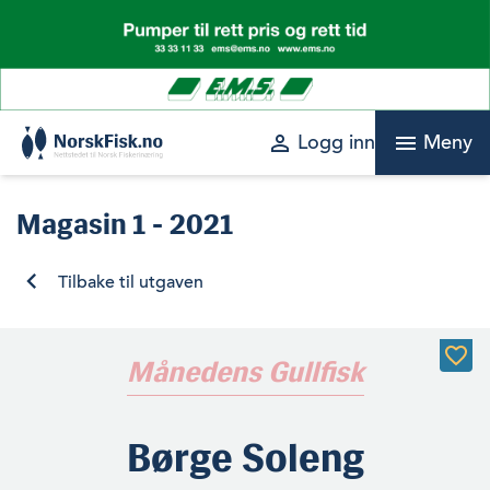
Skip
to
content
perm_identity
menu
Logg inn
Meny
Magasin
1 - 2021
Tilbake til utgaven
Månedens Gullfisk
Børge Soleng