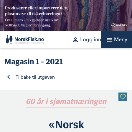
Skip
to
content
perm_identity
menu
Logg inn
Meny
Magasin
1 - 2021
Tilbake til utgaven
60 år i sjømatnæringen
«Norsk