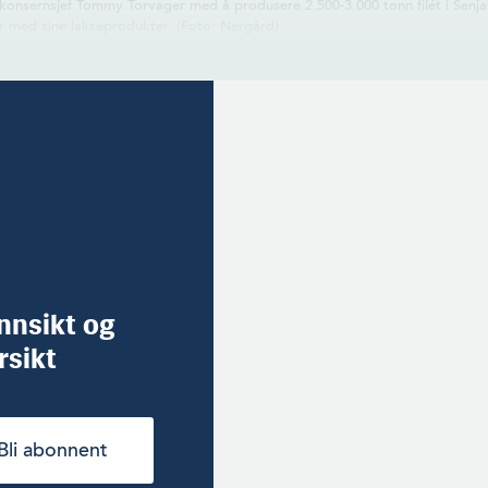
r konsernsjef Tommy Torvager med å produsere 2.500-3.000 tonn filét i Senj
r med sine lakseprodukter. (Foto: Nergård)
innsikt og
rsikt
Bli abonnent