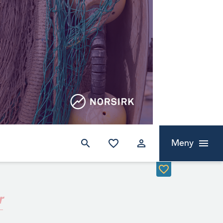
Meny
r