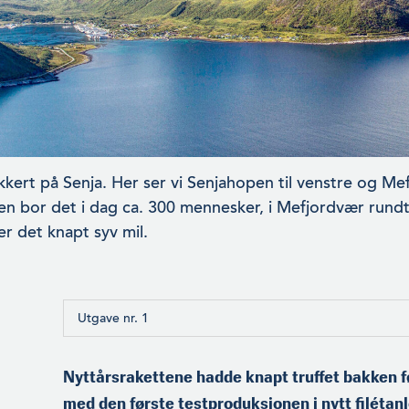
kkert på Senja. Her ser vi Senjahopen til venstre og Me
n bor det i dag ca. 300 mennesker, i Mefjordvær rundt 
er det knapt syv mil.
Utgave nr. 1
Nyttårsrakettene hadde knapt truffet bakken f
med den første testproduksjonen i nytt filétanle