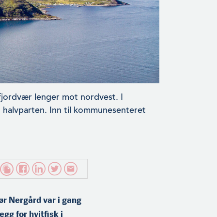
fjordvær lenger mot nordvest. I
halvparten. Inn til kommunesen­teret
ør Nergård var i gang
gg for hvitfisk i