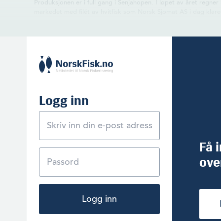
Produksjonen er i full gang i Senjahopen. I løpet av året regne
markedet med filét av hvitfisk som Norsk Sjømat AS i dag klare
Logg inn
Få 
ove
Logg inn