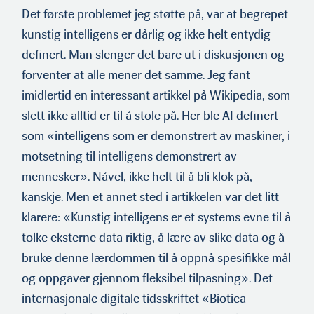
Det første problemet jeg støtte på, var at begrepet
kunstig intelligens er dårlig og ikke helt entydig
definert. Man slenger det bare ut i diskusjonen og
forventer at alle mener det samme. Jeg fant
imidlertid en interessant artikkel på Wikipedia, som
slett ikke alltid er til å stole på. Her ble AI definert
som «intelligens som er demonstrert av maskiner, i
motsetning til intelligens demonstrert av
mennesker». Nåvel, ikke helt til å bli klok på,
kanskje. Men et annet sted i artikkelen var det litt
klarere: «Kunstig intelligens er et systems evne til å
tolke eksterne data riktig, å lære av slike data og å
bruke denne lærdommen til å oppnå spesifikke mål
og oppgaver gjennom fleksi­bel tilpasning». Det
internasjonale digitale tidsskriftet «Bioti­ca