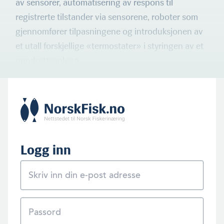
av sensor­er, automatisering av respons til
registrerte tilstander via sensorene, roboter som
gjennomfører tilpasningene og introduksjo­nen av
et utall forskjellige «termostater» i styringen av et
oppdrettsanlegg.
Logg inn