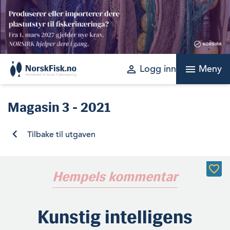
Skip
to
content
perm_identity
menu
Logg inn
Meny
Magasin
3 - 2021
Tilbake til utgaven
Hempels kommentar
Kunstig intelligens