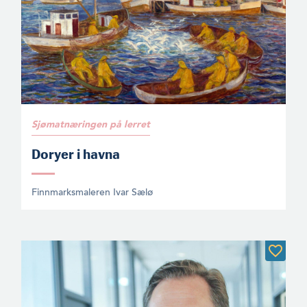
Sjømatnæringen på lerret
Doryer i havna
Finnmarksmaleren Ivar Sælø