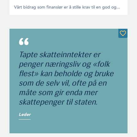
Vårt bidrag som finansiør er å stille krav til en god og...
Tapte skatteinntekter er
penger næringsliv og «folk
flest» kan beholde og bruke
som de selv vil, ofte på en
måte som gir enda mer
skattepenger til staten.
Leder