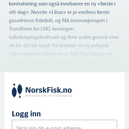
kontrahering som også innebærer en ny «første i
sitt slag». Nevnte «Libas» er jo verdens første
gassdrevne fiskebåt, og fikk innovasjonspris i
Trondheim for LNG-løsningen,
rulledempingskraftverk og flere andre grønne vrier
alt før det ble bygd. Nå kommer en ny pelagisk
tråler, også den designet av Salt Ship Design og
med tyrkiske Cemre Shipyard som verft.
Logg inn