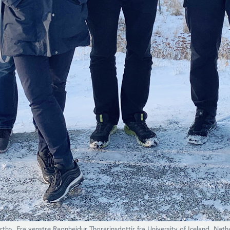
h». Fra venstre Ragnheidur Thorarinsdottir fra University of Iceland, Nath