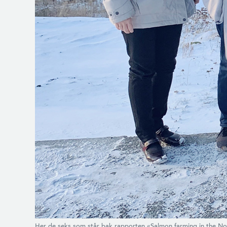
Her de seks som står bak rapporten «Salmon farming in the Nort