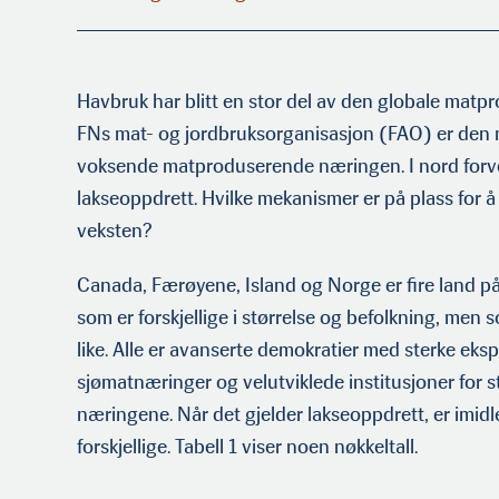
Havbruk har blitt en stor del av den globale matpr
FNs mat- og jordbruksorganisasjon (FAO) er den 
voksende matproduserende næringen. I nord forven
lakseoppdrett. Hvilke mekanismer er på plass for 
veksten?
Canada, Færøyene, Island og Norge er fire land på
som er forskjellige i størrelse og befolkn­ing, me
like. Alle er avanserte demokratier med sterke eks
sjømatnæringer og velutviklede institusjoner for s
næringene. Når det gjelder lakseoppdrett, er imid
forskjel­lige. Tabell 1 viser noen nøkkeltall.