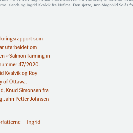
roe Islands og Ingrid Kvalvik fra Nofima. Den sjette, Ann-Magnhild Solås fr
rskningsrapport som
ar utarbeidet om
elen «Salmon farming in
d nummer 47/2020.
id Kvalvik og Roy
y of Ottawa,
and, Knud Simonsen fra
og Jahn Petter Johnsen
rfatterne — Ingrid