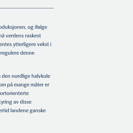
oduksjonen, og ifølge
nå verdens raskest
tes ytterligere vekst i
å regulere denne
 den nordlige halvkule
n som på mange måter er
portorienterte
tyring av disse
lertid landene ganske