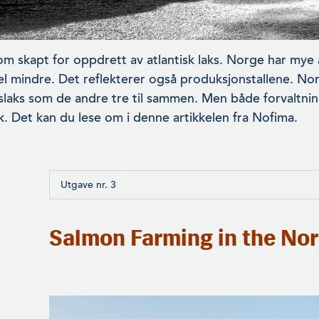
om skapt for oppdrett av atlantisk laks. Norge har my
l mindre. Det reflekterer også produksjonstallene. N
laks som de andre tre til sammen. Men både for­valtni
kk. Det kan du lese om i denne artikkelen fra Nofima.
Utgave nr. 3
Salmon Farming in the Nor