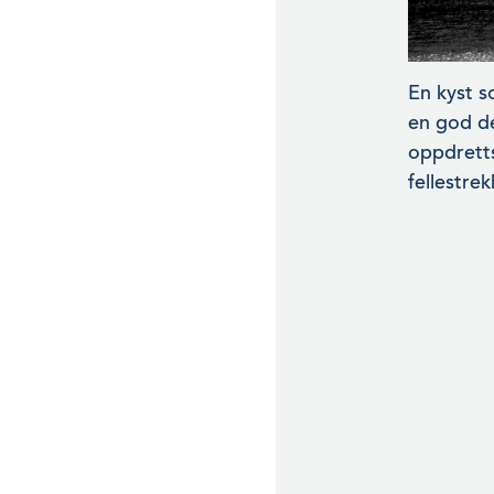
En kyst s
en god de
oppdretts
fellestre