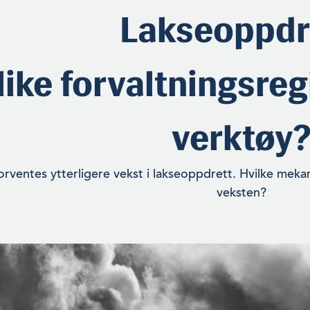
Lakseoppdr
like forvaltningsre
verktøy
forventes ytterligere vekst i lakseoppdrett. Hvilke meka
veksten?