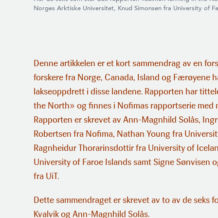
Norges Arktiske Universitet, Knud Simonsen fra University of Fa
Denne artikkelen er et kort sammendrag av en fo
forskere fra Norge, Canada, Island og Færøyene h
lakseoppdrett i disse landene. Rapporten har titt
the North» og finnes i Nofimas rapportserie me
Rapporten er skrevet av Ann-Magnhild Solås, Ingr
Robertsen fra Nofima, Nathan Young fra Universit
Ragnheidur Thorarinsdottir fra University of Icel
University of Faroe Islands samt Signe Sønvisen 
fra UiT.
Dette sammendraget er skrevet av to av de seks fo
Kvalvik og Ann-Magnhild Solås.