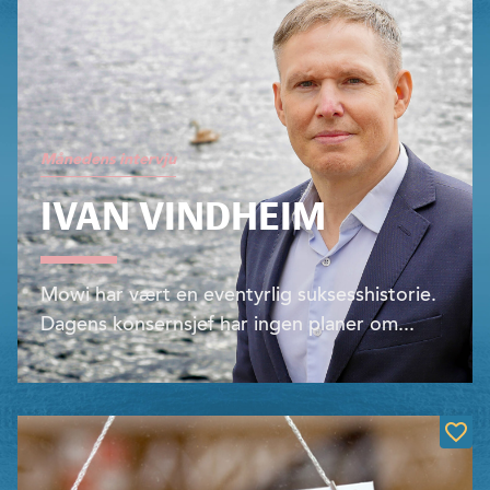
Månedens intervju
IVAN VINDHEIM
Mowi har vært en eventyrlig suksesshistorie.
Dagens konsernsjef har ingen planer om...