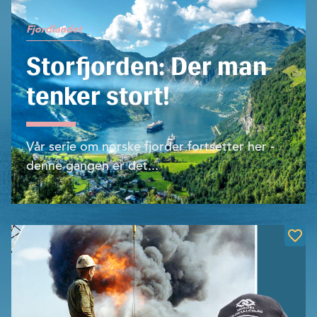
Fjordlandet
Storfjorden: Der man
tenker stort!
Vår serie om norske fjorder fortsetter her -
denne gangen er det...