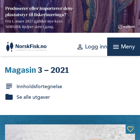
Skip
to
content
perm_identity
menu
Logg inn
Meny
Magasin
3 – 2021
Innholdsfortegnelse
Se alle utgaver