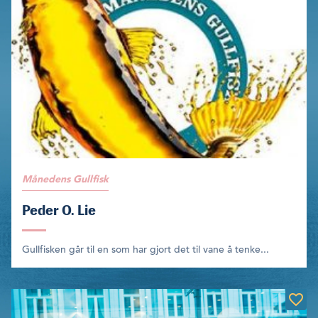
Månedens Gullfisk
Peder O. Lie
Gullfisken går til en som har gjort det til vane å tenke...