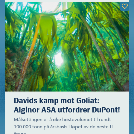
Davids kamp mot Goliat:
Alginor ASA utfordrer DuPont!
Målsettingen er å øke høstevolumet til rundt
100.000 tonn på årsbasis i løpet av de neste ti