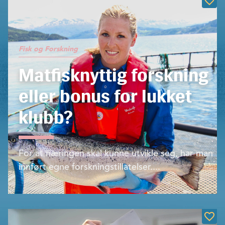
Fisk og Forskning
Matfisknyttig forskning
eller bonus for lukket
klubb?
For at nærin­gen skal kunne utvikle seg, har man
innført egne forskningstilla­telser....