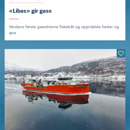
«Libas» gir gass
Verdens første gassdrevne fiskebåt og oppnådde heder og
ære