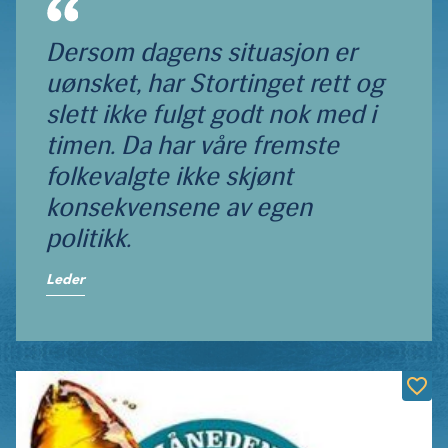
Dersom dagens situasjon er
uønsket, har Stortinget rett og
slett ikke fulgt godt nok med i
timen. Da har våre fremste
folkevalgte ikke skjønt
konsekvensene av egen
politikk.
Leder