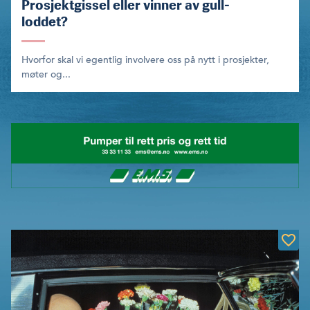
Prosjektgissel eller vinner av gull-
loddet?
Hvorfor skal vi egentlig invol­vere oss på nytt i prosjekter,
møter og...