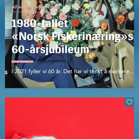
60 år i sjømatnæringen
1980-tallet
«Norsk Fiskerinæring»s
60-årsjubileum
I 2021 fyller vi 60 år. Det har vi tenkt å markere...