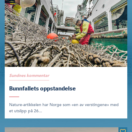
Sundnes kommentar
Bunnfallets oppstandelse
Nature-artikkelen har Norge som «en av verstingene» med
et uts­lipp på 26...