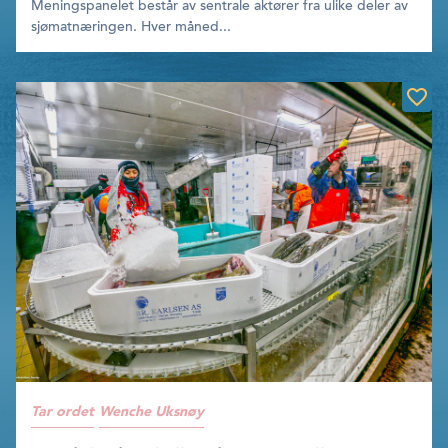
Meningspanelet består av sentrale aktører fra ulike deler av
sjømatnæringen. Hver måned...
Tar ordet
Wenche Uksnøy