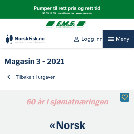
Skip
to
content
perm_identity
menu
Logg inn
Meny
Magasin
3 - 2021
Tilbake til utgaven
60 år i sjømatnæringen
«Norsk