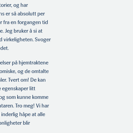
rier, og har
s er så absolutt per
r fra en forgangen tid
e. Jeg bruker å si at
ed virkeligheten. Svoger
det.
agelser på hjemtraktene
­komiske, og de omtalte
ler. Tvert om! De kan
 egenskaper litt
t, og som kunne komme
aren. Tro meg! Vi har
 inderlig håpe at alle
onligheter blir