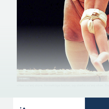
«Han va’enj store, formektige brytar, og sterke so’enj okse. D