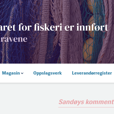
Magasin
Oppslagsverk
Leverandørregister
Sandøys komment