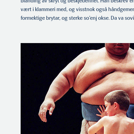
blanding av skryt og beskjedenhet. Han beskrev
vært i klammeri med, og visstnok også håndgemen
formektige brytar, og sterke so’enj okse. Da va sov