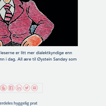
 leserne er litt mer dialektkyndige enn
nn i dag. All ære til Øystein Sandøy som
ærdeles hyggelig prat