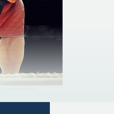
a va sovidt eg tok hånnå»