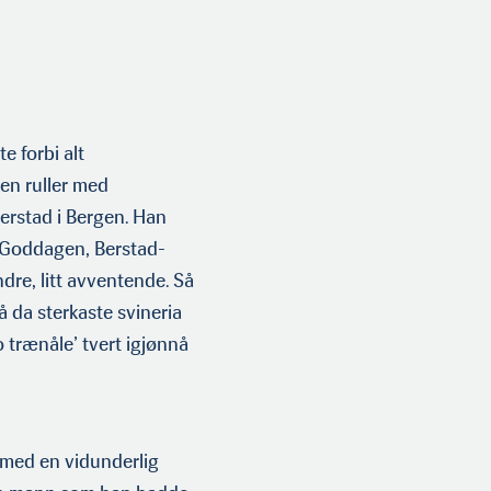
e forbi alt
oen ruller med
Berstad i Bergen. Han
 «Goddagen, Berstad-
re, litt avventende. Så
å da sterkaste svineria
o trænåle’ tvert igjønnå
med en vidunder­lig