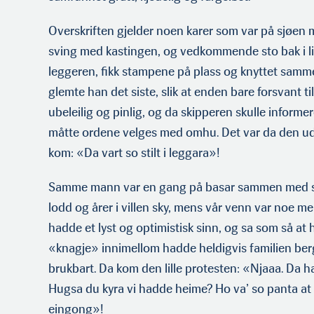
Overskriften gjelder noen karer som var på sjøen med
sving med kastingen, og vedkommende sto bak i lin
leggeren, fikk stampene på plass og knyttet sammen 
glemte han det siste, slik at enden bare forsvant ti
ubeleilig og pinlig, og da skipperen skulle informe
måtte ordene velges med omhu. Det var da den ud
kom: «Da vart so stilt i leggara»!
Samme mann var en gang på basar sammen med sin
lodd og årer i villen sky, mens vår venn var noe me
hadde et lyst og optimistisk sinn, og sa som så at
«knagje» innimellom hadde heldigvis familien berg
brukbart. Da kom den lille pro­testen: «Njaaa. Da har
Hugsa du kyra vi hadde heime? Ho va’ so panta at h
eingong»!