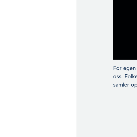
For egen d
oss. Folk
samler op