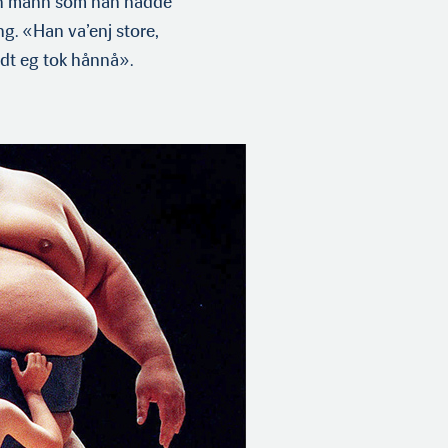
 en mann som han hadde
g. «Han va’enj store,
idt eg tok hånnå».