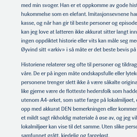
med min svoger. Han er et oppkomme av gode histo
hukommelse som en elefant. Imitasjonsevnene han
kasse, og når han gir til beste personer og episode
kan jeg love at latteren ikke akkurat sitter langt inn
ingen oppdiktet historie eller vits kan måle seg m
Øyvind sitt «arkiv» i så måte er det beste bevis på 
Historiene relaterer seg ofte til personer og tildr
våre. De er på ingen måte ondskapsfulle eller lyte
personene trenger slett ikke å være såkalte origina
like gjerne være de flotteste hedersfolk som hadde
utenom A4-arket, som satte farge på lokalmiljøe
opp med akkurat DEN bemerkningen eller komment
et mildt sagt rikholdig materiale å øse av, og jeg vil
lokalmiljøer kan vise til det samme. Uten slike pers
samfunnet grått, kjedelig og fargeløst.