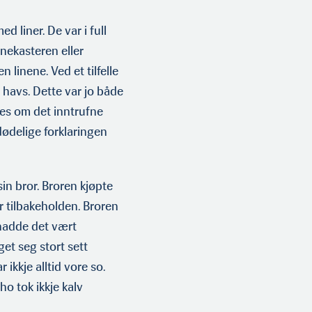
 liner. De var i full
ekas­teren eller
linene. Ved et tilfelle
l havs. Dette var jo både
res om det inntrufne
ødelige forklaringen
 bror. Broren kjøpte
r tilbakeholden. Broren
 hadde det vært
et seg stort sett
 ikkje alltid vore so.
o tok ikkje kalv