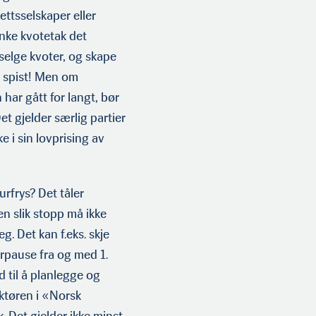
ttssels­kaper eller
senke kvotetak det
å selge kvoter, og skape
r spist! Men om
 har gått for langt, bør
et gjelder særlig partier
 i sin lovprising av
rfrys? Det tåler
n slik stopp må ikke
g. Det kan f.eks. skje
urpause fra og med 1.
d til å planlegge og
aktøren i «Norsk
. Det gjelder ikke minst