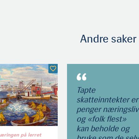
Andre saker
Tapte
skatteinntekter er
penger næringsliv
og «folk flest»
kan beholde og
æringen på lerret
bruke som de selv