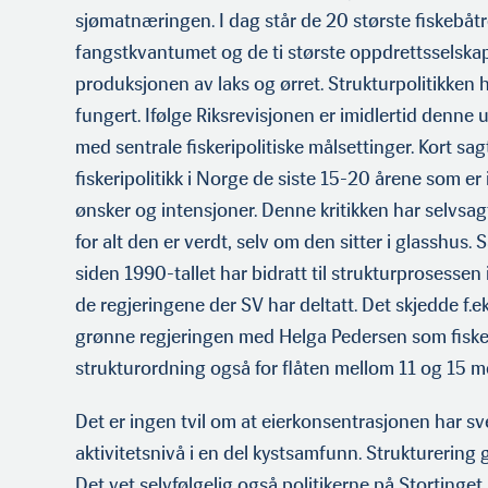
Redaktør Thorvald Tande
sjømatnæringen. I dag står de 20 største fiskebåtr
fangstkvantumet og de ti største oppdrettsselska
produksjonen av laks og ørret. Strukturpolitik­ken
fungert. Ifølge Riksrevisjonen er imidler­tid denne ut
med sentrale fiskeripolitiske målsettinger. Kort sag
fiskeripolitikk i Norge de siste 15-20 årene som er 
ønsker og intensjoner. Denne kritikken har selvsag
for alt den er verdt, selv om den sitter i glasshus. 
siden 1990-tallet har bidratt til strukturprosesse
de regjeringene der SV har deltatt. Det skjedde f.e
grønne regjeringen med Helga Pedersen som fisker
strukturordning også for flåten mellom 11 og 15 me
Det er ingen tvil om at eierkonsentrasjonen har s
aktivitetsnivå i en del kystsamfunn. Strukturering 
Det vet selvfølgelig også politikerne på Stortinget