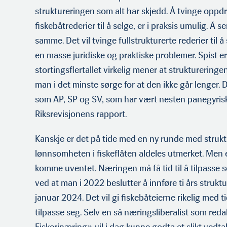
struktureringen som alt har skjedd. Å tvinge oppdre
fiskebåtrederier til å selge, er i praksis umulig. Å 
samme. Det vil tvinge fullstrukturerte rederi­er til 
en masse juridiske og praktiske problemer. Spist e
stortingsflertallet virkelig mener at struktureringen
man i det minste sørge for at den ikke går lenger. D
som AP, SP og SV, som har vært nesten panegyriske
Riksrevisjonens rapport.
Kanskje er det på tide med en ny runde med struktu
lønnsomheten i fiskeflåten aldeles utmerket. Men e
komme uventet. Næringen må få tid til å tilpasse se
ved at man i 2022 beslutter å innføre ti års strukt
januar 2024. Det vil gi fiskebåteierne rikelig med ti
tilpasse seg. Selv en så næringsliberalist som red
Fiskerinæring» vil i dag kunne godta et slikt vedtak