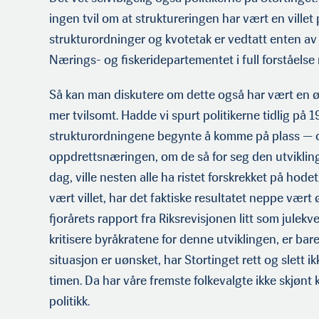
ingen tvil om at strukturer­ingen har vært en villet p
strukturordninger og kvotetak er vedtatt enten av S
Nærings- og fiskeridepartementet i full forståelse 
Så kan man diskutere om dette også har vært en øn
mer tvilsomt. Hadde vi spurt politikerne tidlig på 1
strukturordningene begynte å komme på plass — o
oppdrettsnæringen, om de så for seg den utviklingen
dag, ville nesten alle ha ristet forskrekket på hode
vært villet, har det faktiske resultatet neppe vært 
fjorårets rapport fra Riks­revisjonen litt som julek
kritisere byråkratene for denne utviklingen, er bar
situasjon er uønsket, har Stortinget rett og slett i
timen. Da har våre fremste folkevalgte ikke skjøn
politikk.