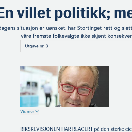
En villet politikk; 
gens situasjon er uønsket, har Stortinget rett og slett
våre fremste folkevalgte ikke skjønt konsekven
Utgave nr. 3
Vis mer
RIKSREVISJONEN HAR REAGERT på den sterke eier