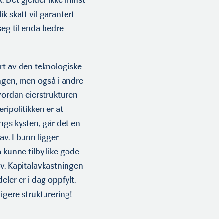
k skatt vil garan­tert
eg til enda bedre
yrt av den teknologiske
­gen, men også i andre
vordan eierstrukturen
eripolitikken er at
angs kysten, går det en
av. I bunn ligger
kunne tilby like gode
iv. Kapitalavkastningen
deler er i dag oppfylt.
rligere strukturering!