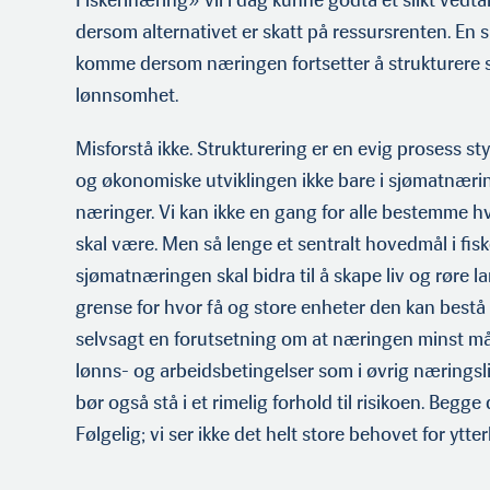
dersom alternativet er skatt på ressursrenten. En sli
komme dersom næringen fortsetter å strukturere s
lønnsomhet.
Misforstå ikke. Strukturering er en evig prosess st
og økonomiske utviklingen ikke bare i sjømatnærin
næringer. Vi kan ikke en gang for alle bestemme h
skal være. Men så lenge et sen­tralt hovedmål i fisk
sjømatnæringen skal bidra til å skape liv og røre l
grense for hvor få og store enheter den kan bestå 
selvsagt en forutsetning om at næringen minst må 
lønns- og arbeidsbetingelser som i øvrig næringsl
bør også stå i et rimelig forhold til risikoen. Begge 
Følgelig; vi ser ikke det helt store behovet for ytte