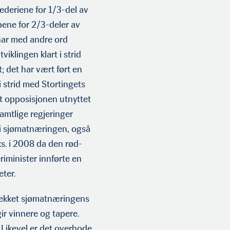
ederiene for 1/3-del av
pene for 2/3-deler av
 har med andre ord
viklingen klart i strid
t; det har vært ført en
i strid med Stortingets
t opposisjonen utnyt­tet
Samtlige regjeringer
n i sjømatnæringen, også
ks. i 2008 da den rød-
iminister innførte en
ter.
vekket sjømat­næringens
gir vinnere og tapere.
. Likevel er det overhode