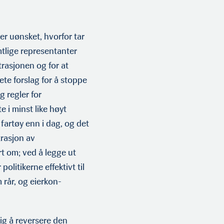
 uønsket, hvorfor tar
tlige repre­sentanter
ras­jonen og for at
te forslag for å stoppe
g regler for
e i minst like høyt
fartøy enn i dag, og det
trasjon av
t om; ved å legge ut
olitikerne effektivt til
rår, og eierkon­
ig å reversere den