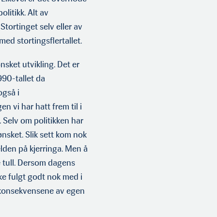
olitikk. Alt av
tortinget selv eller av
med stortingsflertallet.
sket utvikling. Det er
990-tallet da
gså i
 vi har hatt frem til i
t. Selv om politikken har
ønsket. Slik sett kom nok
velden på kjerringa. Men å
e tull. Dersom dagens
kke fulgt godt nok med i
t konsekvensene av egen