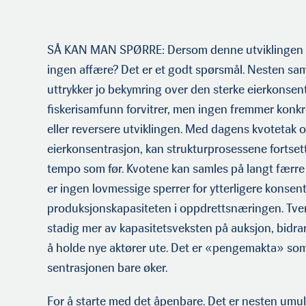
SÅ KAN MAN SPØRRE: Dersom denne utviklingen er
ingen affære? Det er et godt spørsmål. Nesten sam
uttrykker jo bekymring over den sterke eierkonsent
fiskerisamfunn forvitrer, men ingen fremmer konkre
eller reversere utviklingen. Med dagens kvotetak o
eierkonsentrasjon, kan strukturpro­sessene fortsett
tempo som før. Kvotene kan samles på langt færre 
er ingen lovmes­sige sperrer for ytterligere konsen
produksjonskapa­siteten i oppdrettsnæringen. Tver
stadig mer av kapasitetsveksten på auksjon, bidrar p
å holde nye aktører ute. Det er «pengemakta» som 
sentrasjonen bare øker.
For å starte med det åpenbare. Det er nesten umul