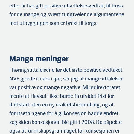
etter år har gitt posi­tive utsettelsesvedtak, til tross
for de mange og svært tungt­veiende argumentene
mot utbyggingen som er brakt til torgs.
Mange meninger
I høringsuttalelsene før det siste positive vedtaket
NVE gjorde i mars i fjor, ser jeg at mange uttalelser
var positive og mange negative. Miljødirektoratet
mente at Havsul I ikke burde få utvidet frist for
driftstart uten en ny realitetsbehandling, og at
forutsetningene for å gi konsesjon hadde endret
seg siden konsesjonen ble gitt i 2008. De påpekte
også at kunnskapsgrunnla­get for konsesjonen er