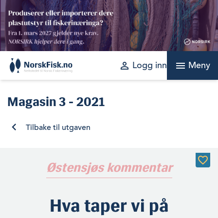
Skip
to
content
perm_identity
menu
Logg inn
Meny
Magasin
3 - 2021
Tilbake til utgaven
Østensjøs kommentar
Hva taper vi på