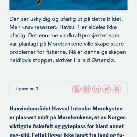
Den ser uskyldig og ufarlig ut på dette bildet.
Men «navnesøster» Havsul 1 er aldeles ikke
ufarlig. Det enorme vindkraftprosjektet som
var planlagt på Mørebankene ville skape store
problemer for fis­kerne. Nå er denne galskapen
heldigvis stoppet, skriv­er Harald Østensjø.
Utgave nr. 3
Havvindområdet Havsul I utenfor Mørekysten
er plassert midt på Mørebankene, et av Norges
viktigste fiskefelt og gyteplass for blant annet
nvg-sild. Feltet ligger ikke langt fra land og fu­