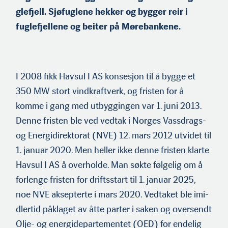
glefjell. Sjøfuglene hekker og bygger reir i
fuglefjellene og beiter på Mørebankene.
I 2008 fikk Havsul I AS konsesjon til å bygge et
350 MW stort vindkraftverk, og fristen for å
komme i gang med utbyggingen var 1. juni 2013.
Denne fristen ble ved vedtak i Norges Vassdrags-
og Energidirektorat (NVE) 12. mars 2012 utvidet til
1. januar 2020. Men heller ikke denne fristen klarte
Havsul I AS å overholde. Man søkte følgelig om å
forlenge fristen for driftsstart til 1. januar 2025,
noe NVE aksepterte i mars 2020. Vedtaket ble imi­
dlertid påklaget av åtte parter i saken og oversendt
Olje- og energidepartementet (OED) for endelig