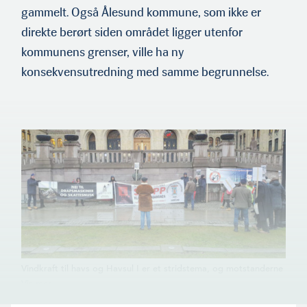
gammelt. Også Ålesund kommune, som ikke er
direkte berørt siden området ligger utenfor
kommunens grenser, ville ha ny
konsekvensutredning med samme begrunnelse.
Vindkraft til havs og Havsul I er et stridstema, og motstanderne
vet å markere seg, blant annet med demonstrasjoner utenfor
Stor­tinget.