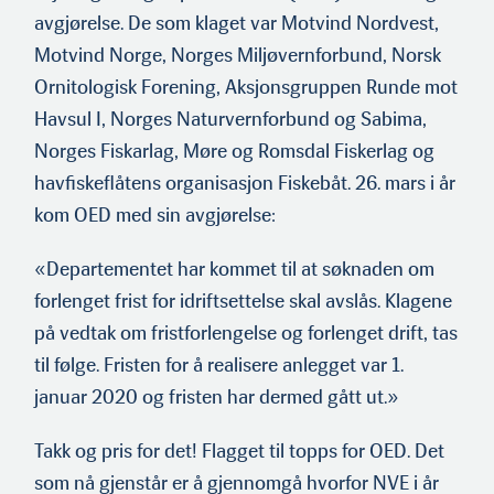
avgjørelse. De som klaget var Motvind Nordvest,
Motvind Norge, Norges Miljøvernforbund, Norsk
Ornitologisk Forening, Aksjonsgruppen Runde mot
Havsul I, Norges Naturvernforbund og Sabima,
Norges Fiskarlag, Møre og Romsdal Fiskerlag og
havfiskeflåtens organisasjon Fiskebåt. 26. mars i år
kom OED med sin avgjørelse:
«Departementet har kommet til at søknaden om
forlenget frist for idriftsettelse skal avslås. Klagene
på vedtak om fristforlengelse og forlenget drift, tas
til følge. Fristen for å realisere anleg­get var 1.
januar 2020 og fristen har dermed gått ut.»
Takk og pris for det! Flagget til topps for OED. Det
som nå gjenstår er å gjennomgå hvorfor NVE i år