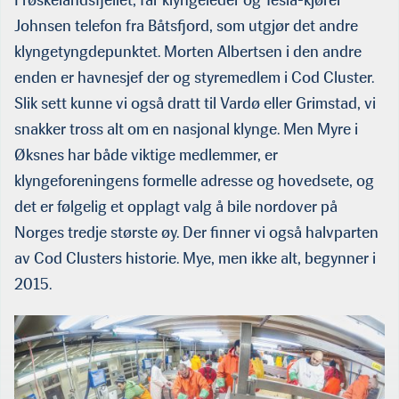
Johnsen telefon fra Båtsfjord, som utgjør det andre
klyngetyngdepunktet. Morten Albertsen i den andre
enden er havnesjef der og styreme­dlem i Cod Cluster.
Slik sett kunne vi også dratt til Vardø eller Grimstad, vi
snakker tross alt om en nasjonal klynge. Men Myre i
Øksnes har både viktige medlemmer, er
klyngeforeningens formelle adresse og hovedsete, og
det er følgelig et opplagt valg å bile nordover på
Norges tredje største øy. Der finner vi også halvpar­ten
av Cod Clusters historie. Mye, men ikke alt, begynner i
2015.