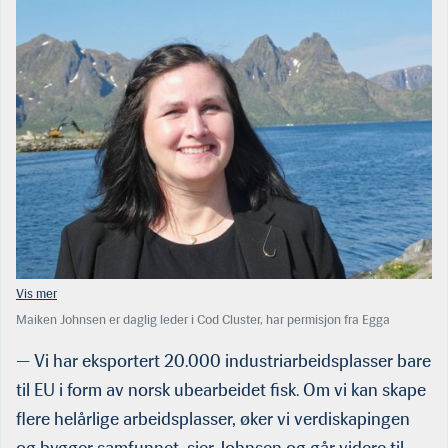
Maiken Johnsen er daglig leder i Cod Cluster, har permisjon fra Egga
Utvikling, og som medeier i Klo Holding AS og med en rekke verv i Klo-
systemet er hun uansett en viktig person i fiskeri­miljøet på Myre. (Foto:
— Vi har eksportert 20.000 industriarbeidsplasser bare
HMS)
til EU i form av norsk ubearbeidet fisk. Om vi kan skape
flere helårlige arbeidsplasser, øker vi verdiskapingen
og bygger samfunnet, sier Johnsen og går videre til