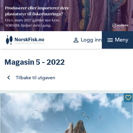
Skip
to
content
perm_identity
menu
Logg inn
Meny
Magasin
5 - 2022
Tilbake til utgaven