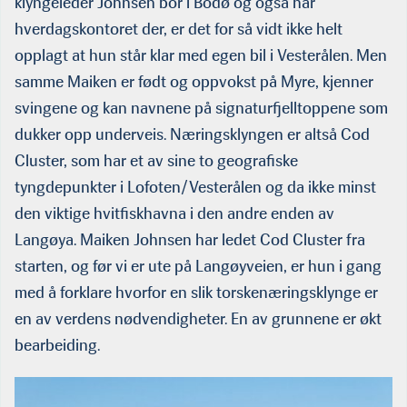
klyngeleder Johnsen bor i Bodø og også har
hverdagskontoret der, er det for så vidt ikke helt
opplagt at hun står klar med egen bil i Vesterålen. Men
samme Maiken er født og oppvokst på Myre, kjenner
svingene og kan navnene på signa­turfjelltoppene som
dukker opp underveis. Næringsklyngen er altså Cod
Cluster, som har et av sine to geografiske
tyngdepunkter i Lofoten/Vesterålen og da ikke minst
den viktige hvitfiskhavna i den andre enden av
Langøya. Maiken Johnsen har ledet Cod Cluster fra
starten, og før vi er ute på Langøyveien, er hun i gang
med å forklare hvorfor en slik torskenæringsklynge er
en av verdens nødvendigheter. En av grunnene er økt
bearbeiding.