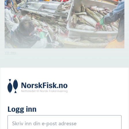
Full fres på Myre Fiskemottak, en god representant for aktivi­teten i
torskehovedstaden Myre i Vesterålen. Ingen andre steder landes mer fersk
torsk i Norge. Myre Fiskemottak har egen fiskebutikk, fiskebiler og
netthandel. (Foto: Thor Nielsen)
Logg inn