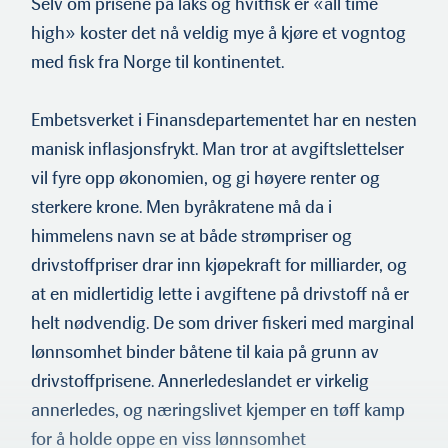
Selv om prisene på laks og hvit­fisk er «all time
high» koster det nå veldig mye å kjøre et vogn­tog
med fisk fra Norge til kontinentet.
Embetsverket i Finansdepartementet har en nesten
manisk inflas­jonsfrykt. Man tror at avgiftslettelser
vil fyre opp økonomien, og gi høyere renter og
sterkere krone. Men byråkratene må da i
himmelens navn se at både strømpriser og
drivstoffpriser drar inn kjøpekraft for milliarder, og
at en midlertidig lette i avgiftene på drivstoff nå er
helt nødvendig. De som driver fiskeri med marginal
lønnsomhet binder båtene til kaia på grunn av
drivstoff­prisene. Annerledeslandet er virkelig
annerledes, og næringslivet kjemper en tøff kamp
for å holde oppe en viss lønnsomhet