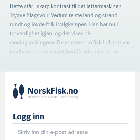
Dette står i skarp kontrast til det lattermaskinen
Trygve Slags­vold Vedum reiste land og strand
rundt og lovde folk i valgkam­pen. Han har null
troverdighet igjen, og det vises på
meningsmålingene. De eneste som fikk full pott var
landbruket — en vernet bedrift administrert av
nettopp Senterpartiet.
Logg inn