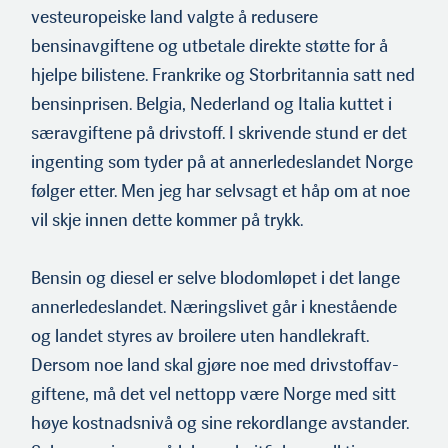
vesteuropeiske land valgte å redusere
bensinavgiftene og utbetale direkte støtte for å
hjelpe bilistene. Frankrike og Storbritannia satt ned
bensin­prisen. Belgia, Nederland og Italia kuttet i
særavgiftene på drivstoff. I skrivende stund er det
ingenting som tyder på at annerledeslandet Norge
følger etter. Men jeg har selvsagt et håp om at noe
vil skje innen dette kommer på trykk.
Bensin og diesel er selve blodomløpet i det lange
annerledeslan­det. Næringslivet går i knestående
og landet styres av broilere uten handlekraft.
Dersom noe land skal gjøre noe med drivstoffav­
giftene, må det vel nettopp være Norge med sitt
høye kostnadsnivå og sine rekordlange avstander.