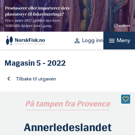
Skip
to
content
perm_identity
menu
Logg inn
Meny
Magasin
5 - 2022
Tilbake til utgaven
På tampen fra Provence
Annerledeslandet