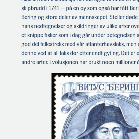
skipbrudd i 1741 — på en øy som også har fått Be
Bering og store deler av mannskapet. Steller døde t
hans nedtegnelser og skildringer av ulike arter ov
et knippe fisker som i dag går under betegnelsen s
god del fellestrekk med vår atlanterhavslaks, men sk
denne ved at all laks dør etter endt gyting. Det er
andre arter. Evolusjonen har brukt noen millioner å