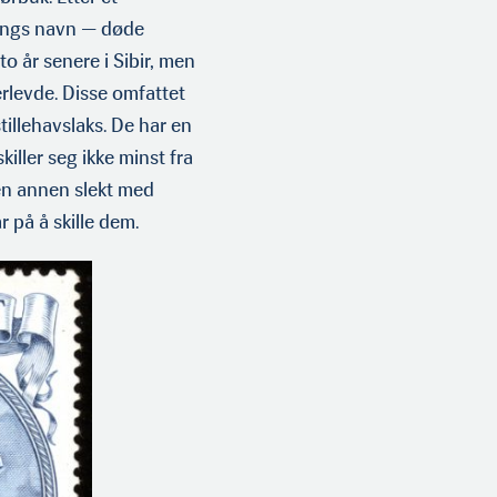
rings navn — døde
o år senere i Sibir, men
erlevde. Disse omfattet
tillehavslaks. De har en
iller seg ikke minst fra
 en annen slekt med
r på å skille dem.