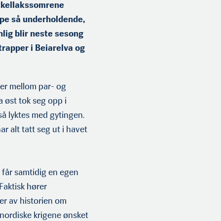
ukkellakssomrene
eppe så underhol­dende,
ig blir neste sesong
trapper i Beiarelva og
ller mellom par- og
a øst tok seg opp i
gså lyktes med gytingen.
r alt tatt seg ut i havet
 får samtidig en egen
Fak­tisk hører
ler av historien om
e nordiske krigene ønsket