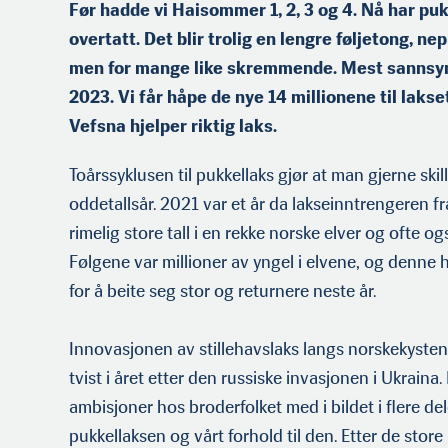
Før hadde vi Haisommer 1, 2, 3 og 4. Nå har p
overtatt. Det blir trolig en lengre føljetong, n
men for mange like skremmende. Mest sannsynl
2023. Vi får håpe de nye 14 millionene til lakse
Vefsna hjelper riktig laks.
Toårssyklusen til pukkellaks gjør at man gjerne ski
oddetallsår. 2021 var et år da lakseinntrengeren fr
rimelig store tall i en rekke norske elver og ofte o
Følgene var millioner av yngel i el­vene, og denne ha
for å beite seg stor og returnere neste år.
Innovasjonen av stillehavslaks langs norskekysten
tvist i året etter den russiske invasjonen i Ukraina. 
ambisjoner hos broderfolket med i bildet i flere de
pukkellaksen og vårt forhold til den. Etter de stor