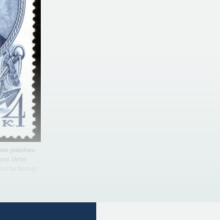
ore polarfors­
and. Dette
éet for Berings