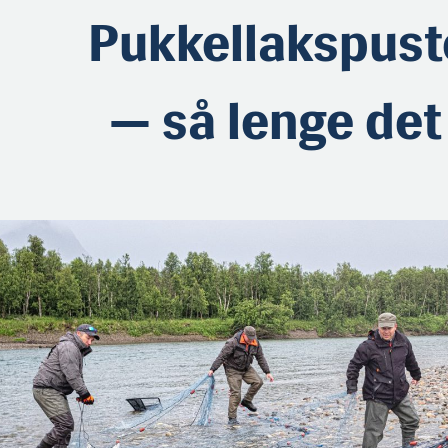
Pukkellakspus
— så lenge det