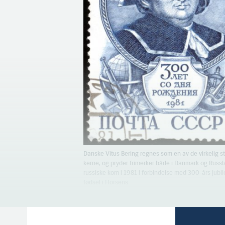
Danske Vitus Bering regnes som en av de virkelig st
kerne, og pryder frimerker både i Danmark og Russl
russiske kom i 1981 i forbindelse med 300-års jubil
fødsel i Horsens.