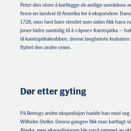
Peter den store å kartlegge de østlige områdene 
finne en landvei til Amerika for å ekspandere. Dansk
1728, men fant bare stredet som siden fikk hans n
joner bidro samtidig til å «åpne» Kamtsjatka — ha
til kamtsjatkakrabben, denne langbeinte krabaten 
flyttet den andre veien.
Dør etter gyting
På Berings andre ekspedisjon hadde han med seg
Wilhelm Steller. Denne gangen fikk man kartlagt s
Alaska, men ekspedisjonen ble også rammet av skjø