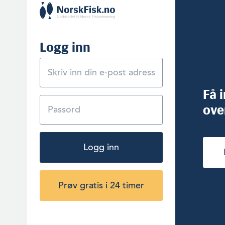
Logg inn
Få 
ove
Logg inn
Prøv gratis i 24 timer