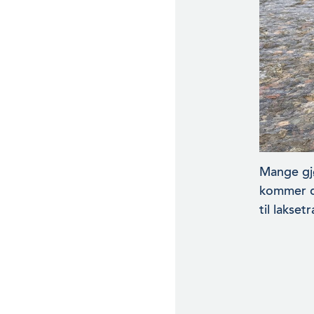
Mange gjø
kommer de
til lakset