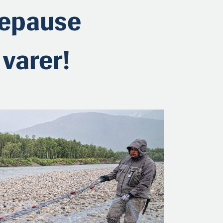
tepause
 varer!