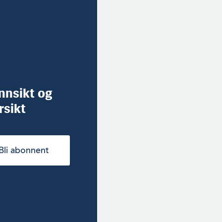
innsikt og
rsikt
Bli abonnent