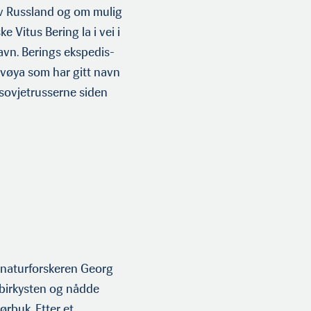
av Russland og om mulig
e Vitus Bering la i vei i
avn. Berings ekspedis­
lvøya som har gitt navn
sovje­trusserne siden
 naturforskeren Georg
ibirkysten og nådde
rbuk. Etter et