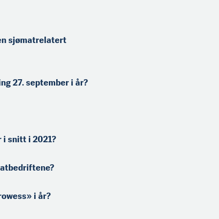
en sjømatrelatert
ing 27. september i år?
i snitt i 2021?
atbe­driftene?
rowess» i år?