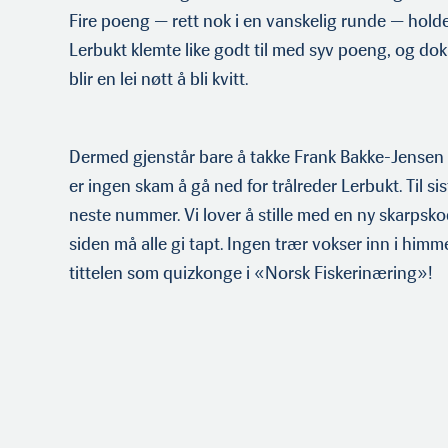
Fire poeng — rett nok i en vanskelig runde — holder 
Lerbukt klemte like godt til med syv poeng, og do
blir en lei nøtt å bli kvitt.
Dermed gjenstår bare å takke Frank Bakke-Jensen fo
er ingen skam å gå ned for trålreder Lerbukt. Til sis
neste nummer. Vi lover å stille med en ny skarpskod
siden må alle gi tapt. Ingen trær vokser inn i himme
tittelen som quizkonge i «Norsk Fiskerinæring»!