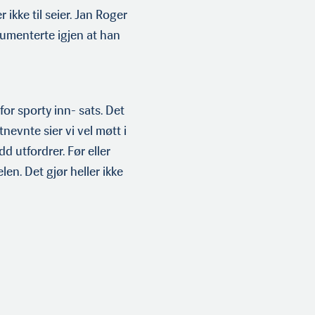
ikke til seier. Jan Roger
kumenterte igjen at han
r sporty in­n- sats. Det
tnevnte sier vi vel møtt i
d utfordrer. Før eller
len. Det gjør heller ikke