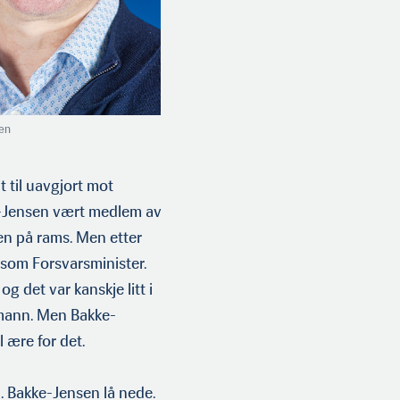
sen
 til uavgjort mot
-Jensen vært medlem av
en på rams. Men etter
r som Forsvarsminister.
og det var kanskje litt i
rimann. Men Bakke-
l ære for det.
l. Bakke-Jensen lå nede.