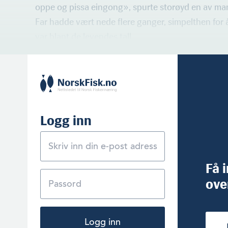
oppe og pissa eingong», spurte storøyd en av man
Far hadde vært nede flere ganger, simpelthen for å
var blant de levendes tall.
Logg inn
Få 
ove
Logg inn