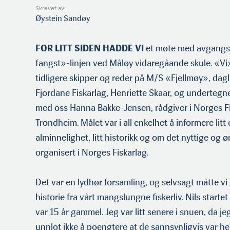
Skrevet av:
Øystein Sandøy
FOR LITT SIDEN HADDE VI
et møte med avgangse
fangst»-linjen ved Måløy vidaregåande skule. «Vi»
tidligere skipper og reder på M/S «Fjellmøy», dagl
Fjordane Fiskarlag, Henriette Skaar, og undertegned
med oss Hanna Bakke-Jensen, rådgiver i Norges Fis
Trondheim. Målet var i all enkelhet å informere litt 
alminnelighet, litt historikk og om det nyttige og ø
organisert i Norges Fiskarlag.
Det var en lydhør forsamling, og selvsagt måtte vi 
historie fra vårt mangslungne fiskerliv. Nils starte
var 15 år gammel. Jeg var litt senere i snuen, da je
unnlot ikke å poengtere at de sannsynligvis var he