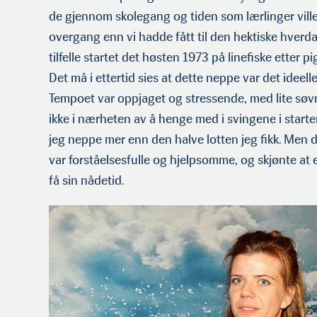
de gjennom skolegang og tiden som lærlinger vill
overgang enn vi hadde fått til den hektiske hverda
tilfelle startet det høsten 1973 på linefiske etter
Det må i ettertid sies at dette neppe var det ideell
Tempoet var oppjaget og stressende, med lite søvn
ikke i nærheten av å henge med i svingene i starten
jeg neppe mer enn den halve lotten jeg fikk. Men
var forståelsesfulle og hjelpsomme, og skjønte at
få sin nådetid.