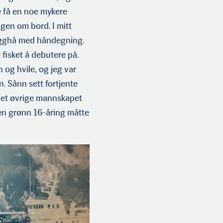
e få en noe mykere
gen om bord. I mitt
 pigghå med håndegning.
e fisket å debutere på.
 og hvile, og jeg var
. Sånn sett fortjente
 det øvrige mannskapet
 en grønn 16-åring måtte