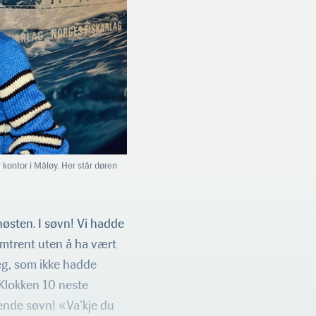
 kontor i Måløy. Her står døren
høsten. I søvn! Vi hadde
 omtrent uten å ha vært
jeg, som ikke hadde
 Klokken 10 neste
ende søvn! «Va’kje du