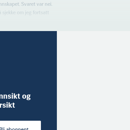
nskapet. Svaret var nei.
 sjekke om jeg fortsatt
innsikt og
rsikt
Bli abonnent