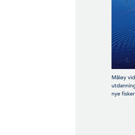
Måløy vid
utdanning
nye fisker