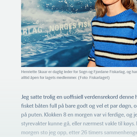
Henriette Skaar er daglig leder for Sogn og Fjordane Fiskarlag, og har
alltid åpen for lagets medlemmer. (Foto: Fiskarlaget)
Jeg satte trolig en uoffisiell verdensrekord denne 
fisket båten full på bare godt og vel et par døgn,
på puten. Klokken 8 en morgen var vi ferdige, og 
styrevakter kunne gå, eller nærmest vakle til køys.
morgen sto jeg opp, etter 26 timers sammenheng