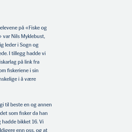
levene på «Fiske og
 var Nils Mykle­bust,
ig leder i Sogn og
e. I tillegg hadde vi
karlag på link fra
om fiskeriene i sin
nskelige i å være
gi til beste en og annen
t det som fisker da han
g hadde bikket 16. Vi
ldigere enn oss, og at