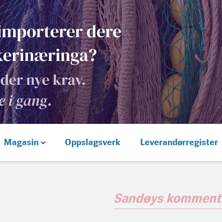
Magasin
Oppslagsverk
Leverandørregister
Sandøys komment