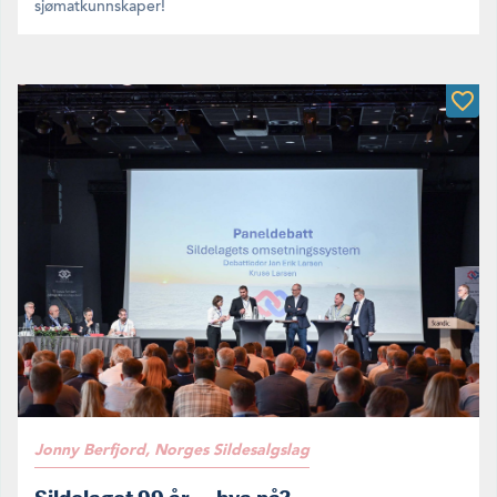
sjømatkunnskaper!
Jonny Berfjord, Norges Sildesalgslag