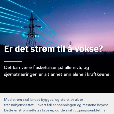
Er det strøm til å vokse?
Det kan være flaskehalser på alle nivå, og
sjømatnæringen er alt annet enn alene i kraftkøene.
Med strøm skal landet bygges, og størst av alt er
transmisjonsnettet. I hvert fall er spenningen og mastene høyest.
Dette er strømnettets riksveier, og de skal i utgangspunktet ha