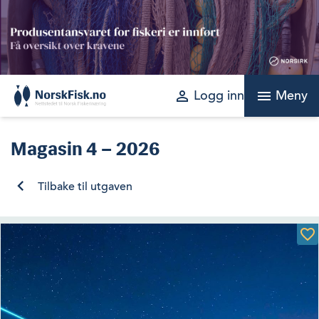
Skip
to
content
perm_identity
menu
Logg inn
Meny
Magasin
4 – 2026
Tilbake til utgaven