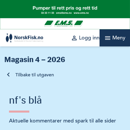
Skip
to
content
perm_identity
menu
Logg inn
Meny
Magasin
4 – 2026
Tilbake til utgaven
nf's blå
Aktuelle kommentarer med spark til alle sider