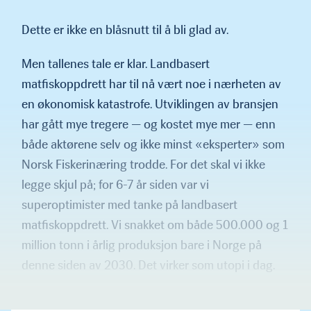
Dette er ikke en blåsnutt til å bli glad av.
Men tallenes tale er klar. Landbasert
matfiskoppdrett har til nå vært noe i nærheten av
en økonomisk katastrofe. Utviklingen av bransjen
har gått mye tregere — og kostet mye mer — enn
både aktørene selv og ikke minst «eksperter» som
Norsk Fiskerinæring trodde. For det skal vi ikke
legge skjul på; for 6-7 år siden var vi
superoptimister med tanke på landbasert
matfiskoppdrett. Vi snakket om både 500.000 og 1
million tonn i årlig produksjon bare i Norge på
denne siden av 2030. Det virker som utopi i dag.