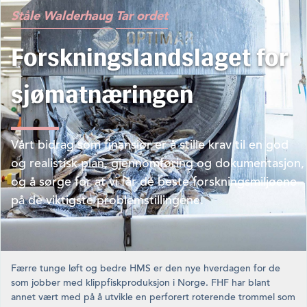
Ståle Walderhaug
Tar ordet
Forskningslandslaget for
sjømatnæringen
Vårt bidrag som finansiør er å stille krav til en god
og realistisk plan, gjennomføring og dokumentasjon,
og å sørge for at vi får de beste forskningsmiljøene
på de viktigste problemstillingene.
Færre tunge løft og bedre HMS er den nye hverdagen for de
som jobber med klippfiskproduksjon i Norge. FHF har blant
annet vært med på å utvikle en perforert roterende trommel som