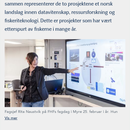
sammen representerer de to prosjektene et norsk
landslag innen datavitenskap, ressursforskning og
fiskeriteknologi. Dette er prosjekter som har vært
etterspurt av fiskerne i mange år.
Fagsjef Rita Naustvik på FHFs fagdag i Myre 25. februar i år. Hun
holdt foredrag om utviklingen av et system for dataflyt av fiskeridata
fra fiskefartøy til digitale plattformer for analyse av bestandssituasjon
og beslutningsstøtte. (Foto: FHF)