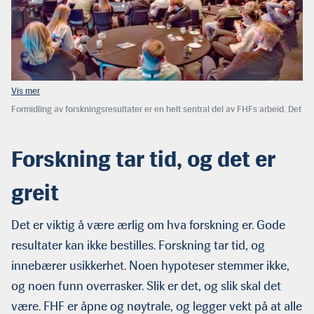
Formidling av forskningsresultater er en helt sentral del av FHFs arbeid. Det
skjer blant annet gjennom FHFs egen lusekonferanse — et årlig fagtreff i
Trondheim som fungerer som havbruksnæringens viktigste møteplass for å
dele kunnskap om forebygging og kontroll av lakselus. Her er Catrine
Forskning tar tid, og det er
Kalgraff fra DNV på scenen i mars i år for å fortelle om lusestatus og
situasjonsbeskrivelse for Vestlandet. (Foto: FHF)
greit
Det er viktig å være ærlig om hva forskning er. Gode
resultater kan ikke bestilles. Forskning tar tid, og
innebærer usikkerhet. Noen hypoteser stemmer ikke,
og noen funn overrasker. Slik er det, og slik skal det
være. FHF er åpne og nøytrale, og legger vekt på at alle