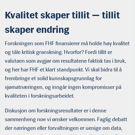
februar i år deltok han i panelsamtalen «Tillit satt på prøve» sammen med
Bjarte Bogstad, forsker ved Havforskningsinstituttet, Anne-Kristine
Kvalitet skaper tillit — tillit
Jørgensen, seniorforsker ved Fridtjof Nansen Institute og Arne O. Holm
redaktør i High North News. Debatten ble ledet av Geir Bakkevoll. (Foto:
skaper endring
FHF)
Forskningen som FHF finansierer må holde høy kvalitet
og tåle kritisk granskning. Hvorfor? Fordi tillit er
valutaen som avgjør om resultatene faktisk tas i bruk,
og her har FHF et klart standpunkt. Vi skal bidra til å
frembringe et solid kunnskapsgrunnlag for
sjømatnæringen, og inngår ingen kompromisser på
kvaliteten i forskningsarbeidet.
Diskusjon om forskningsresultater er i denne
sammenheng noe vi ønsker velkommen. Faglig debatt
der næringen eller forvaltningen er uenige om data,