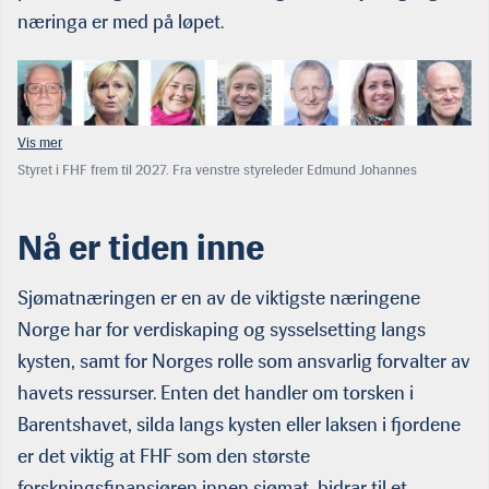
næringa er med på løpet.
Styret i FHF frem til 2027. Fra venstre styreleder Edmund Johannes
Broback, nestleder Kathrine Drivenes og styremedlemmene Ingvild Dahlen,
Marianne Halse, Kåre Heggebø, Lisa Leinebø Pinheiro og Ketil Rykhus.
(Foto: Arkiv)
Nå er tiden inne
Sjømatnæringen er en av de viktigste næringene
Norge har for verdiskaping og sysselsetting langs
kysten, samt for Norges rolle som ansvarlig forvalter av
havets ressurser. Enten det handler om torsken i
Barentshavet, silda langs kysten eller laksen i fjordene
er det viktig at FHF som den største
forskningsfinansiøren innen sjømat, bidrar til et