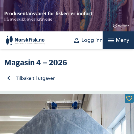
Skip
to
content
perm_identity
menu
Logg inn
Meny
Magasin
4 – 2026
Tilbake til utgaven