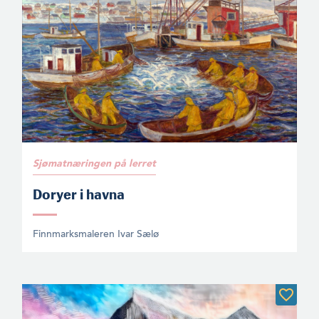
Sjømatnæringen på lerret
Doryer i havna
Finnmarksmaleren Ivar Sælø