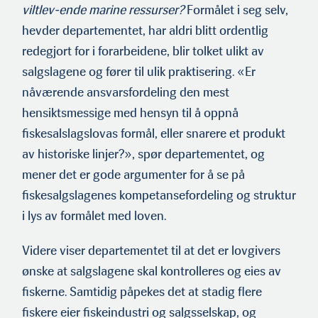
viltlev-ende marine ressurser?
Formålet i seg selv,
hevder departementet, har aldri blitt ordentlig
redegjort for i forarbeidene, blir tolket ulikt av
salgslagene og fører til ulik praktisering. «Er
nåværende ansvarsfordeling den mest
hensiktsmessige med hensyn til å oppnå
fiskesalslagslovas formål, eller snarere et produkt
av historiske linjer?», spør departementet, og
mener det er gode argumenter for å se på
fiskesalgslagenes kompetansefordeling og struktur
i lys av formålet med loven.
Videre viser departementet til at det er lovgivers
ønske at salgslagene skal kontrolleres og eies av
fiskerne. Samtidig påpekes det at stadig flere
fiskere eier fiskeindustri og salgsselskap, og