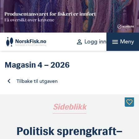
Skip
to
content
perm_identity
menu
Logg inn
Meny
Magasin
4 – 2026
Tilbake til utgaven
Sideblikk
Politisk sprengkraft–