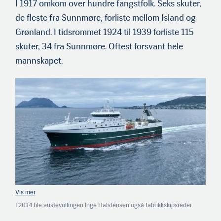
I 1917 omkom over hundre fangstfolk. Seks skuter,
de fleste fra Sunnmøre, forliste mellom Island og
Grønland. I tidsrommet 1924 til 1939 forliste 115
skuter, 34 fra Sunnmøre. Oftest forsvant hele
mannskapet.
I 2014 ble austevollingen Inge Halstensen også fabrikkskipsreder.
Men hele mannskapet fra Sunnmøre fulgte med da «Granit» ble solgt