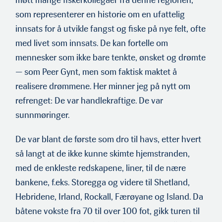
møtt mange fiskerkollegaer fra denne regionen,
som representerer en historie om en ufattelig
innsats for å utvikle fangst og fiske på nye felt, ofte
med livet som innsats. De kan fortelle om
mennesker som ikke bare tenkte, ønsket og drømte
— som Peer Gynt, men som faktisk maktet å
realisere drømmene. Her minner jeg på nytt om
refrenget: De var handlekraftige. De var
sunnmøringer.
De var blant de første som dro til havs, etter hvert
så langt at de ikke kunne skimte hjemstranden,
med de enkleste redskapene, liner, til de nære
bankene, f.eks. Storegga og videre til Shetland,
Hebridene, Irland, Rockall, Færøyane og Island. Da
båtene vokste fra 70 til over 100 fot, gikk turen til