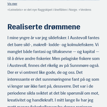
«Leinebris» er det nye flaggskipet i lineflåten i Norge. «Verdens
flotteste», skriver endog Inge Halstensen om båten til vennen og
sunnmøringen Paul Harald Leinebø. (Foto: Leinebris)
Realiserte drømmene
I mine yngre år var jeg sildefisker. I Austevoll fantes
det bare sild-, makrell- lodde- og kolmulefiskere. Vi
manglet både fantasi og tiltaksevne — og kapital —
til å drive andre fiskerier. Men pelagiske fiskere som
i Austevoll, finnes det rikelig av på Sunnmøre også.
Der er vi omtrent like gode, de og oss. Det
interessante er det sunnmøringene fant på og som
vi lenger sør ikke fant på, dessverre. Det var i de
periodene silda sviktet at det ble spørsmål om mot,
kreativitet og handlekraft. I mitt lange liv har jeg