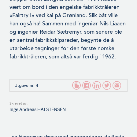
vært om bord i den engelske fabrikktråleren
«Fairtry I» ved kai på Grønland. Slik båt ville
han også ha! Sammen med ingeniør Nils Liaaen
og ingeniør Reidar Sætremyr, som senere ble
en sentral fabrikkskipsreder, begynte de å
utarbeide tegninger for den første norske
fabrikktråleren, som altså var ferdig i 1962.
Utgave nr. 4
Skrevet av:
Inge Andreas HALSTENSEN
Jeg kjenner en drøss med sunnmøringer, de fleste