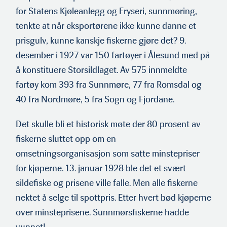
for Statens Kjøleanlegg og Fryseri, sunnmøring,
tenkte at når eksportørene ikke kunne danne et
prisgulv, kunne kanskje fiskerne gjøre det? 9.
desember i 1927 var 150 fartøyer i Ålesund med på
å konstituere Storsildlaget. Av 575 innmeldte
fartøy kom 393 fra Sunnmøre, 77 fra Romsdal og
40 fra Nordmøre, 5 fra Sogn og Fjordane.
Det skulle bli et historisk møte der 80 prosent av
fiskerne sluttet opp om en
omsetningsorganisasjon som satte minstepriser
for kjøperne. 13. januar 1928 ble det et svært
sildefiske og prisene ville falle. Men alle fiskerne
nektet å selge til spottpris. Etter hvert bød kjøperne
over minsteprisene. Sunnmørsfiskerne hadde
vunnet!