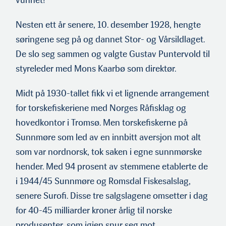
Nesten ett år senere, 10. desember 1928, hengte
søringene seg på og dannet Stor- og Vårsildlaget.
De slo seg sammen og valgte Gustav Puntervold til
styreleder med Mons Kaarbø som direktør.
Midt på 1930-tallet fikk vi et lignende arrangement
for torskefiskeriene med Norges Råfisklag og
hovedkontor i Tromsø. Men torskefiskerne på
Sunnmøre som led av en innbitt aversjon mot alt
som var nordnorsk, tok saken i egne sunnmørske
hender. Med 94 prosent av stemmene etablerte de
i 1944/45 Sunnmøre og Romsdal Fiskesalslag,
senere Surofi. Disse tre salgslagene omsetter i dag
for 40-45 milliarder kroner årlig til norske
produsenter, som igjen snur seg mot