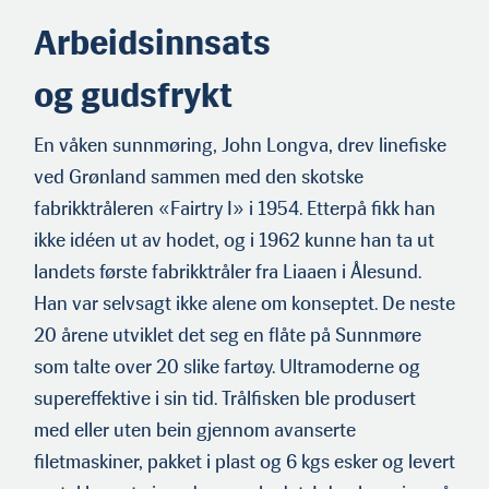
sørover og Kjetil Sperre og Brødr. Sperre AS på Ellingsøya tok seg av
salget. Sunnmøring han også! (Foto: Halstensen)
Arbeidsinnsats
og gudsfrykt
En våken sunnmøring, John Longva, drev linefiske
ved Grønland sammen med den skotske
fabrikktråleren «Fairtry I» i 1954. Etterpå fikk han
ikke idéen ut av hodet, og i 1962 kunne han ta ut
landets første fabrikktråler fra Liaaen i Ålesund.
Han var selvsagt ikke alene om konseptet. De neste
20 årene utviklet det seg en flåte på Sunnmøre
som talte over 20 slike fartøy. Ultramoderne og
supereffektive i sin tid. Trålfisken ble produsert
med eller uten bein gjennom avanserte
filetmaskiner, pakket i plast og 6 kgs esker og levert