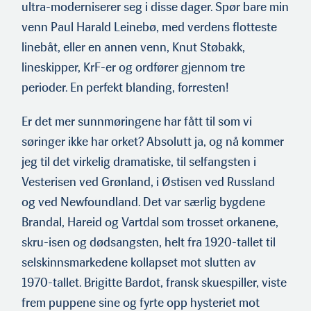
ultra-moderniserer seg i disse dager. Spør bare min
venn Paul Harald Leinebø, med verdens flotteste
linebåt, eller en annen venn, Knut Støbakk,
lineskipper, KrF-er og ordfører gjennom tre
perioder. En perfekt blanding, forresten!
Er det mer sunnmøringene har fått til som vi
søringer ikke har orket? Absolutt ja, og nå kommer
jeg til det virkelig dramatiske, til selfangsten i
Vesterisen ved Grønland, i Østisen ved Russland
og ved Newfoundland. Det var særlig bygdene
Brandal, Hareid og Vartdal som trosset orkanene,
skru-isen og dødsangsten, helt fra 1920-tallet til
selskinnsmarkedene kollapset mot slutten av
1970-tallet. Brigitte Bardot, fransk skuespiller, viste
frem puppene sine og fyrte opp hysteriet mot