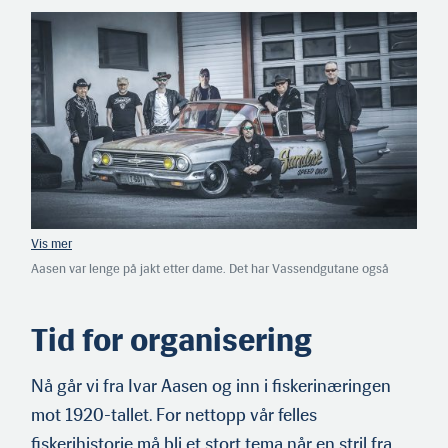
Aasen var lenge på jakt etter dame. Det har Vassendgutane også
vært. De kommer fra bygda Åmdalen i Ørsta og spiller sin egen variant
av country — «fest-country». Tekstene er ofte strålende. (Foto:
Vassendgutane)
Tid for organisering
Nå går vi fra Ivar Aasen og inn i fiskerinæringen
mot 1920-tallet. For nettopp vår felles
fiskerihistorie må bli et stort tema når en stril fra