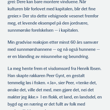
grei: Dere kan bare montere vinduene. Når
kulturen blir forlovet med kapitalen, blir det fine
greier.» Der sto dette velsignede vesenet fremfor
meg, et levende eksempel på den jordnære,
sunnmørske forelskelsen — i kapitalen.
Min gradvise reaksjon etter minst 60 års samvær
med sunnmørshannene — og nå også hunnene —
er en blanding av misunnelse og beundring.
La meg hente frem et visdomsord fra Henrik Ibsen.
Han skapte rakkaren Peer Gynt, en gestalt
temmelig løs i fisken. «Ja», sier Peer, «tenke det,
ønske det, ville det med, men gjøre det, nei det
makter jeg ikke.» I en flokk, et land, en landsdel, en
bygd og en næring er det fullt av folk med