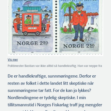
Politimester Bastian var ikke alltid så handlekraftig. Han var neppe fra
Sunnmøre. Men han fikk likevel sitt egen frimerke. Det var del av en
serie som hedret Thorbjørn Egners kjente karakterer, og ble utgitt 15.
De er handlekraftige, sunnmøringene. Derfor er
november 1984. (Foto: Posten)
resten av folket i dette landet litt skeptiske når
sunnmøringene tar fatt. For de kan jo lykkes?
Nordlendingene er tydelig skeptiske. I min
tillitsmannstid i Norges Fiskarlag traff jeg mengder