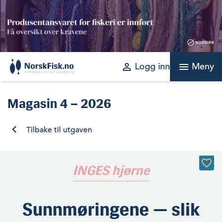
Skip
to
content
perm_identity
menu
Logg inn
Meny
Magasin
4 – 2026
Tilbake til utgaven
INGES hjørne
Sunnmøringene — slik