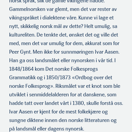
norsk språk, slik de gamle vikingene hadde.
Gammelnorsken var glemt, men det var rester av
vikingspråket i dialektene våre. Kunne vi lage et
nytt, skikkelig norsk mål av dette? Helt umulig, sa
kultureliten. De tenkte det, ønsket det og ville det
med, men det var umulig for dem, akkurat som for
Peer Gynt. Men ikke for sunnmøringen Ivar Aasen.
Han ga oss landsmålet eller nynorsken i vår tid. I
1848/1864 kom Det norske Folkesprogs
Grammatikk og i 1850/1873 «Ordbog over det
norske Folkesprog». Riksmålet var et knot som ble
utviklet i senmiddelalderen for at danskene, som
hadde tatt over landet vårt i 1380, skulle forstå oss.
Ivar Aasen er kjent for de mest folkekjære og
sungne diktene innen den norske litteraturen og
på landsmål eller dagens nynorsk.