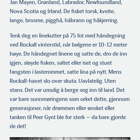
Jan Mayen, Grønland, Labrador, Newfoundland,
Nova Scotia og Irland. De fisket torsk, kveite,
lange, brosme, pigghå, håbrann og håkjerring.
Tenk deg en linekutter på 75 fot med håndegning
ved Rockall vinterstid, når bølgene er 10-12 meter
høye. De håndegnet linene og satte de, dro de inn
igjen, sløyde fisken, saltet eller iset og stuet
fangsten i lasterommet, satte lina på nytt. Mens
Rockall-havet slo over skuta. Uavlatelig. Uten
stans. Det var umulig å berge seg inn til land. Det
var bare sunnmøringene som orket dette, gjennom
generasjoner, når drømmen eller ønsket eller
tanken til Peer Gynt ble for sterk — da bare gjorde
de det!