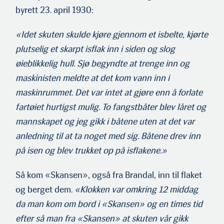
byrett 23. april 1930:
«Idet skuten skulde kjøre gjennom et isbelte, kjørte
plutselig et skarpt isflak inn i siden og slog
øieblikkelig hull. Sjø begyndte at trenge inn og
maskinisten meldte at det kom vann inn i
maskinrummet. Det var intet at gjøre enn å forlate
fartøiet hurtigst mulig. To fangstbåter blev låret og
mannskapet og jeg gikk i båtene uten at det var
anledning til at ta noget med sig. Båtene drev inn
på isen og blev trukket op på isflakene.»
Så kom «Skansen», også fra Brandal, inn til flaket
og berget dem.
«Klokken var omkring 12 middag
da man kom om bord i «Skansen» og en times tid
efter så man fra «Skansen» at skuten vår gikk