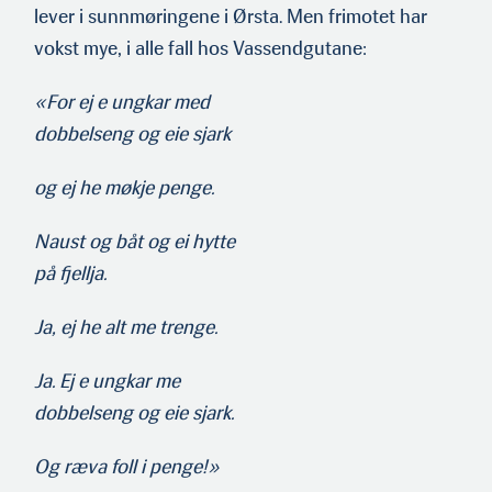
lever i sunnmøringene i Ørsta. Men frimotet har
vokst mye, i alle fall hos Vassendgutane:
«For ej e ungkar med
dobbelseng og eie sjark
og ej he møkje penge.
Naust og båt og ei hytte
på fjellja.
Ja, ej he alt me trenge.
Ja. Ej e ungkar me
dobbelseng og eie sjark.
Og ræva foll i penge!»