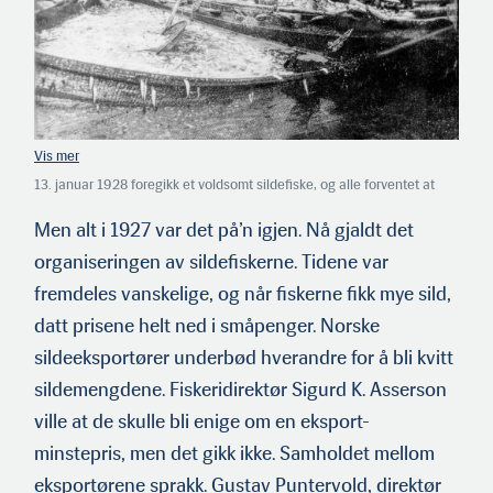
13. januar 1928 foregikk et voldsomt sildefiske, og alle forventet at
sildeprisene ville rase utover dagen. Men fiskerne på Sunnmøre
hadde organisert seg og nektet å selge til under minstepris. Til slutt
Men alt i 1927 var det på’n igjen. Nå gjaldt det
måtte kjøperne gi seg.
organiseringen av sildefiskerne. Tidene var
fremdeles vanskelige, og når fiskerne fikk mye sild,
datt prisene helt ned i småpenger. Norske
sildeeksportører underbød hverandre for å bli kvitt
sildemengdene. Fiskeridirektør Sigurd K. Asserson
ville at de skulle bli enige om en eksport-
minstepris, men det gikk ikke. Samholdet mellom
eksportørene sprakk. Gustav Puntervold, direktør