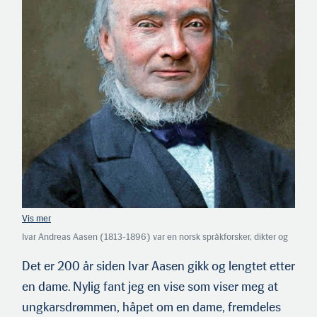
Ivar Andreas Aasen (1813-1896) var en norsk språkforsker, dikter og
botaniker. Han er særlig kjent som opphavsmannen til nynorsk. Han
var også en respektert dikter. Og så var han sunnmøring!
Det er 200 år siden Ivar Aasen gikk og lengtet etter
(Ill: Arkiv)
en dame. Nylig fant jeg en vise som viser meg at
ungkarsdrømmen, håpet om en dame, fremdeles