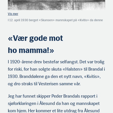
I 12. april 1930 berget «Skansen» mannskapet på «Kvitis» da denne
sank i Vestisen. I 1935 var det «Skansen» sin tur. Skuta var på
selfangst og håkjerringsfiske i Stretet. Skipperen fortalte i ettertid at
verre isforhold hadde han aldri vært ute for. «Skansen» lå fast i isen
«Vær gode mot
og drev mot et isfjell i østlig storm, og 11. juli hadde mannskapet ikke
noe annet valg enn å forlate skuta. Rett etter forsvant den i dypet.
ho mamma!»
I 1920-årene drev bestefar selfangst. Det var trolig
for riski, for han solgte skuta «Halsten» til Brandal i
1930. Branddølene ga den et nytt navn, «Kvitis»,
og dro straks til Vesterisen samme vår.
Jeg har funnet skipper Peder Brandals rapport i
sjøforklaringen i Ålesund da han og mannskapet
kom hjem. Her kommer et lite utdrag fra Ålesund