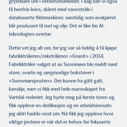
gryteklare ute i verdensmarkedet. I dag kan vi også
få benfrie loins, skåret med vannstråle i
databaserte filétmaskiner, samtidig som avskjæret
blir produsert til mel og olje. Det er like før AI-
teknologien overtar.
Dette vet jeg alt om, for jeg var så heldig å få kjøpe
fabrikktråleren/reketråleren «Granit» i 2014.
Fabrikktråler-salget ut av Sunnmøre ble meldt med
store, svarte og sørgmodige bokstaver i
«Sunnmørsposten». Det kunne ha gått galt,
kanskje, men vi fikk med hele mannskapet fra
Vartdal-rederiet. Jeg hyrte meg på første turen og
fikk oppleve en dedikasjon og en arbeidsinnsats
jeg aldri hadde visst om. Nå fikk jeg oppleve hvor
viktige jentene er når det er behov for fokuserte