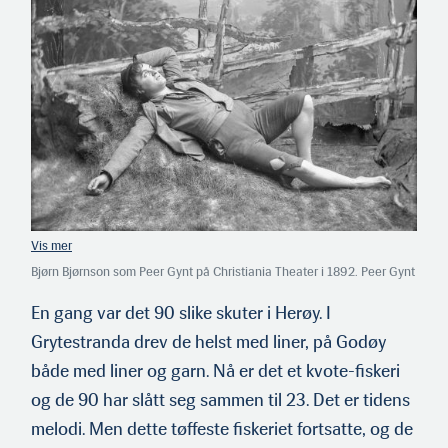
Bjørn Bjørnson som Peer Gynt på Christiania Theater i 1892. Peer Gynt
var en ansvarsløs drømmer og eventyrer, som gjennom livet sviktet alt
og alle til egen fordel — fra Gudbrandsdalen via Dovregubbens hall til
En gang var det 90 slike skuter i Herøy. I
Sahara og dårekisten i Cairo tilbake til den norske landsbygda. Han
Grytestranda drev de helst med liner, på Godøy
tenkte det, ønsket det og ville det med — men gjøre det? Å nei. Peer
var ikke sunnmøring!
både med liner og garn. Nå er det et kvote-fiskeri
og de 90 har slått seg sammen til 23. Det er tidens
melodi. Men dette tøffeste fiskeriet fortsatte, og de